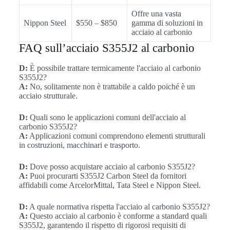
Offre una vasta
Nippon Steel
$550 – $850
gamma di soluzioni in
acciaio al carbonio
FAQ sull’acciaio S355J2 al carbonio
D:
È possibile trattare termicamente l'acciaio al carbonio
S355J2?
A:
No, solitamente non è trattabile a caldo poiché è un
acciaio strutturale.
D:
Quali sono le applicazioni comuni dell'acciaio al
carbonio S355J2?
A:
Applicazioni comuni comprendono elementi strutturali
in costruzioni, macchinari e trasporto.
D:
Dove posso acquistare acciaio al carbonio S355J2?
A:
Puoi procurarti S355J2 Carbon Steel da fornitori
affidabili come ArcelorMittal, Tata Steel e Nippon Steel.
D:
A quale normativa rispetta l'acciaio al carbonio S355J2?
A:
Questo acciaio al carbonio è conforme a standard quali
S355J2, garantendo il rispetto di rigorosi requisiti di