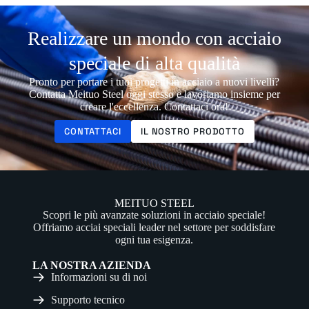
Realizzare un mondo con acciaio
speciale di alta qualità
Pronto per portare i tuoi progetti in acciaio a nuovi livelli?
Contatta Meituo Steel oggi stesso e lavoriamo insieme per
creare l'eccellenza. Contattaci ora!
CONTATTACI
IL NOSTRO PRODOTTO
MEITUO STEEL
Scopri le più avanzate soluzioni in acciaio speciale!
Offriamo acciai speciali leader nel settore per soddisfare
ogni tua esigenza.
LA NOSTRA AZIENDA
Informazioni su di noi
Supporto tecnico