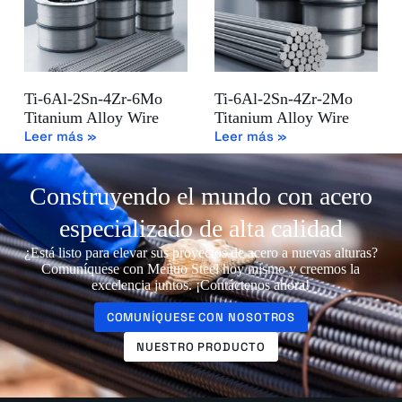
Ti-6Al-2Sn-4Zr-6Mo
Ti-6Al-2Sn-4Zr-2Mo
Titanium Alloy Wire
Titanium Alloy Wire
Leer más »
Leer más »
Construyendo el mundo con acero
especializado de alta calidad
¿Está listo para elevar sus proyectos de acero a nuevas alturas?
Comuníquese con Meituo Steel hoy mismo y creemos la
excelencia juntos. ¡Contáctenos ahora!
COMUNÍQUESE CON NOSOTROS
NUESTRO PRODUCTO