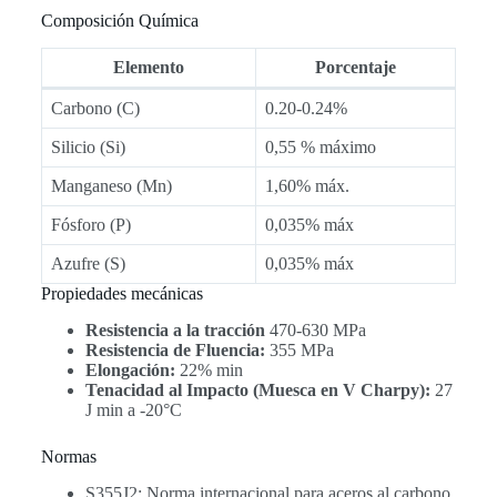
Composición Química
Elemento
Porcentaje
Carbono (C)
0.20-0.24%
Silicio (Si)
0,55 % máximo
Manganeso (Mn)
1,60% máx.
Fósforo (P)
0,035% máx
Azufre (S)
0,035% máx
Propiedades mecánicas
Resistencia a la tracción
470-630 MPa
Resistencia de Fluencia:
355 MPa
Elongación:
22% min
Tenacidad al Impacto (Muesca en V Charpy):
27
J min a -20°C
Normas
S355J2: Norma internacional para aceros al carbono