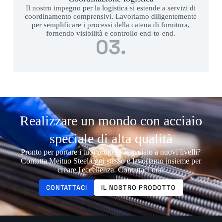
Il nostro impegno per la logistica si estende a servizi di
coordinamento comprensivi. Lavoriamo diligentemente
per semplificare i processi della catena di fornitura,
fornendo visibilità e controllo end-to-end.
03.
Realizzare un mondo con acciaio
speciale di alta qualità
Pronto per portare i tuoi progetti in acciaio a nuovi livelli?
Contatta Meituo Steel oggi stesso e lavoriamo insieme per
creare l'eccellenza. Contattaci ora!
CONTATTACI
IL NOSTRO PRODOTTO