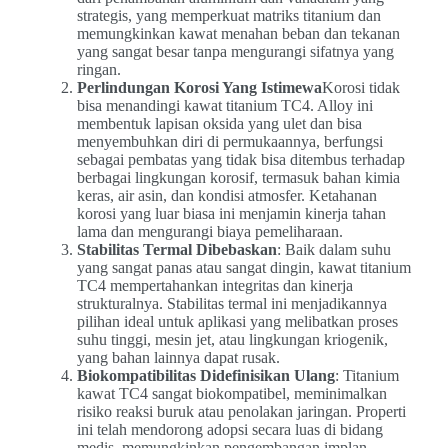
strategis, yang memperkuat matriks titanium dan
memungkinkan kawat menahan beban dan tekanan
yang sangat besar tanpa mengurangi sifatnya yang
ringan.
Perlindungan Korosi Yang Istimewa
Korosi tidak
bisa menandingi kawat titanium TC4. Alloy ini
membentuk lapisan oksida yang ulet dan bisa
menyembuhkan diri di permukaannya, berfungsi
sebagai pembatas yang tidak bisa ditembus terhadap
berbagai lingkungan korosif, termasuk bahan kimia
keras, air asin, dan kondisi atmosfer. Ketahanan
korosi yang luar biasa ini menjamin kinerja tahan
lama dan mengurangi biaya pemeliharaan.
Stabilitas Termal Dibebaskan
: Baik dalam suhu
yang sangat panas atau sangat dingin, kawat titanium
TC4 mempertahankan integritas dan kinerja
strukturalnya. Stabilitas termal ini menjadikannya
pilihan ideal untuk aplikasi yang melibatkan proses
suhu tinggi, mesin jet, atau lingkungan kriogenik,
yang bahan lainnya dapat rusak.
Biokompatibilitas Didefinisikan Ulang
: Titanium
kawat TC4 sangat biokompatibel, meminimalkan
risiko reaksi buruk atau penolakan jaringan. Properti
ini telah mendorong adopsi secara luas di bidang
medis, memungkinkan pengembangan implan