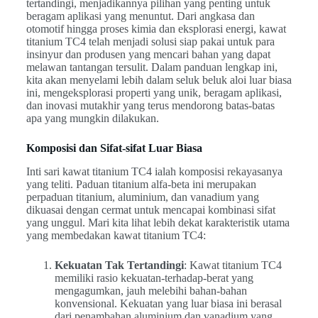
tertandingi, menjadikannya pilihan yang penting untuk
beragam aplikasi yang menuntut. Dari angkasa dan
otomotif hingga proses kimia dan eksplorasi energi, kawat
titanium TC4 telah menjadi solusi siap pakai untuk para
insinyur dan produsen yang mencari bahan yang dapat
melawan tantangan tersulit. Dalam panduan lengkap ini,
kita akan menyelami lebih dalam seluk beluk aloi luar biasa
ini, mengeksplorasi properti yang unik, beragam aplikasi,
dan inovasi mutakhir yang terus mendorong batas-batas
apa yang mungkin dilakukan.
Komposisi dan Sifat-sifat Luar Biasa
Inti sari kawat titanium TC4 ialah komposisi rekayasanya
yang teliti. Paduan titanium alfa-beta ini merupakan
perpaduan titanium, aluminium, dan vanadium yang
dikuasai dengan cermat untuk mencapai kombinasi sifat
yang unggul. Mari kita lihat lebih dekat karakteristik utama
yang membedakan kawat titanium TC4:
Kekuatan Tak Tertandingi
: Kawat titanium TC4
memiliki rasio kekuatan-terhadap-berat yang
mengagumkan, jauh melebihi bahan-bahan
konvensional. Kekuatan yang luar biasa ini berasal
dari penambahan aluminium dan vanadium yang