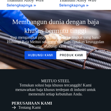
Selengkapnya »
Selengkapnya »
Membangun dunia dengan baja
khusus bermutu tinggi
Siap mengangkat proyek baja Anda ke tingkat yang baru?
Hubungi Baja Meituo sekarang dan mari ciptakan keunggulan
bersama. Hubungi kami sekarang!
HUBUNGI KAMI
PRODUK KAMI
MEITUO STEEL
Temukan solusi baja khusus tercanggih! Kami
menawarkan baja khusus terdepan di industri untuk
memenuhi setiap kebutuhan Anda.
PERUSAHAAN KAMI
Tentang Kami