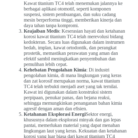
Kawat titanium TC4 telah menemukan jalannya ke
berbagai aplikasi otomotif, seperti komponen
suspensi, sistem pembuangan, dan suku cadang
mesin berperforma tinggi, memberikan kinerja dan
daya tahan tanpa kompromi.
Keajaiban Medis
: Keserasian hayati dan ketahanan
korosi kawat titanium TC4 telah merevolusi bidang
kedokteran. Secara luas digunakan dalam instrumen
bedah, implan, kawat ortodontik, dan perangkat
prostetik, memastikan perawatan yang aman dan
efektif sambil meningkatkan penyembuhan dan
pemulihan lebih cepat.
Kehebatan Pengolahan Kimia
: Di industri
pengolahan kimia, di mana lingkungan yang keras
dan zat korosif merupakan norma, kawat titanium
TC4 telah terbukti menjadi aset yang tak ternilai.
Kawat ini digunakan dalam konstruksi sistem
perpipaan, penukar panas, dan bejana reaksi,
sehingga memungkinkan penanganan bahan kimia
agresif dengan aman dan efisien.
Ketahanan Eksplorasi Energi
Sektor energi,
khususnya dalam eksplorasi minyak dan gas lepas
pantai, memerlukan material yang dapat menahan
lingkungan laut yang keras. Kekuatan dan ketahanan
korosi yang luar biasa dari kawat titanium TC4