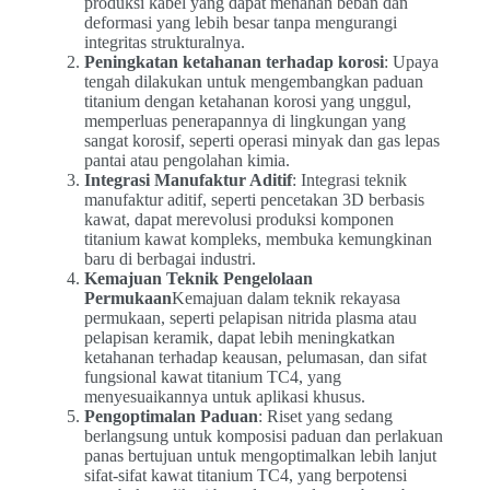
produksi kabel yang dapat menahan beban dan
deformasi yang lebih besar tanpa mengurangi
integritas strukturalnya.
Peningkatan ketahanan terhadap korosi
: Upaya
tengah dilakukan untuk mengembangkan paduan
titanium dengan ketahanan korosi yang unggul,
memperluas penerapannya di lingkungan yang
sangat korosif, seperti operasi minyak dan gas lepas
pantai atau pengolahan kimia.
Integrasi Manufaktur Aditif
: Integrasi teknik
manufaktur aditif, seperti pencetakan 3D berbasis
kawat, dapat merevolusi produksi komponen
titanium kawat kompleks, membuka kemungkinan
baru di berbagai industri.
Kemajuan Teknik Pengelolaan
Permukaan
Kemajuan dalam teknik rekayasa
permukaan, seperti pelapisan nitrida plasma atau
pelapisan keramik, dapat lebih meningkatkan
ketahanan terhadap keausan, pelumasan, dan sifat
fungsional kawat titanium TC4, yang
menyesuaikannya untuk aplikasi khusus.
Pengoptimalan Paduan
: Riset yang sedang
berlangsung untuk komposisi paduan dan perlakuan
panas bertujuan untuk mengoptimalkan lebih lanjut
sifat-sifat kawat titanium TC4, yang berpotensi