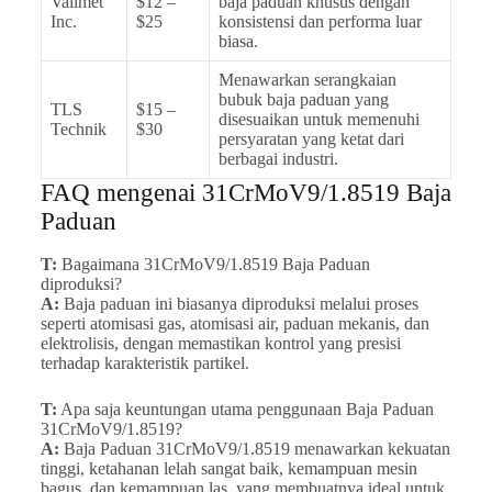
Valimet
$12 –
baja paduan khusus dengan
Inc.
$25
konsistensi dan performa luar
biasa.
Menawarkan serangkaian
bubuk baja paduan yang
TLS
$15 –
disesuaikan untuk memenuhi
Technik
$30
persyaratan yang ketat dari
berbagai industri.
FAQ mengenai 31CrMoV9/1.8519 Baja
Paduan
T:
Bagaimana 31CrMoV9/1.8519 Baja Paduan
diproduksi?
A:
Baja paduan ini biasanya diproduksi melalui proses
seperti atomisasi gas, atomisasi air, paduan mekanis, dan
elektrolisis, dengan memastikan kontrol yang presisi
terhadap karakteristik partikel.
T:
Apa saja keuntungan utama penggunaan Baja Paduan
31CrMoV9/1.8519?
A:
Baja Paduan 31CrMoV9/1.8519 menawarkan kekuatan
tinggi, ketahanan lelah sangat baik, kemampuan mesin
bagus, dan kemampuan las, yang membuatnya ideal untuk