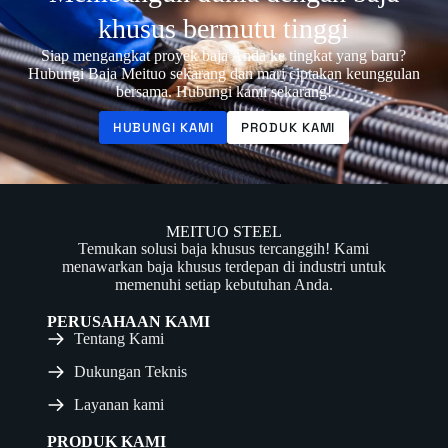
khusus bermutu tinggi
Siap mengangkat proyek baja Anda ke tingkat yang baru?
Hubungi Baja Meituo sekarang dan mari ciptakan keunggulan
bersama. Hubungi kami sekarang!
HUBUNGI KAMI
PRODUK KAMI
MEITUO STEEL
Temukan solusi baja khusus tercanggih! Kami
menawarkan baja khusus terdepan di industri untuk
memenuhi setiap kebutuhan Anda.
PERUSAHAAN KAMI
Tentang Kami
Dukungan Teknis
Layanan kami
PRODUK KAMI