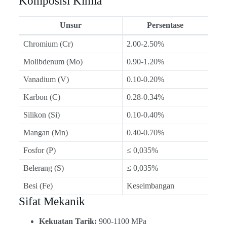
Komposisi Kimia
Unsur
Persentase
Chromium (Cr)
2.00-2.50%
Molibdenum (Mo)
0.90-1.20%
Vanadium (V)
0.10-0.20%
Karbon (C)
0.28-0.34%
Silikon (Si)
0.10-0.40%
Mangan (Mn)
0.40-0.70%
Fosfor (P)
≤ 0,035%
Belerang (S)
≤ 0,035%
Besi (Fe)
Keseimbangan
Sifat Mekanik
Kekuatan Tarik:
900-1100 MPa