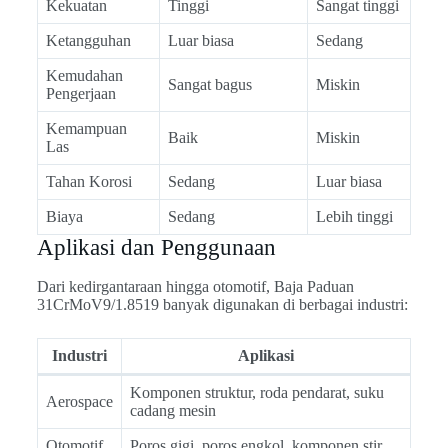
Kekuatan
Tinggi
Sangat tinggi
Ketangguhan
Luar biasa
Sedang
Kemudahan
Sangat bagus
Miskin
Pengerjaan
Kemampuan
Baik
Miskin
Las
Tahan Korosi
Sedang
Luar biasa
Biaya
Sedang
Lebih tinggi
Aplikasi dan Penggunaan
Dari kedirgantaraan hingga otomotif, Baja Paduan
31CrMoV9/1.8519 banyak digunakan di berbagai industri:
Industri
Aplikasi
Komponen struktur, roda pendarat, suku
Aerospace
cadang mesin
Otomotif
Poros gigi, poros engkol, komponen stir