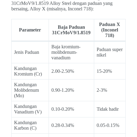
31CrMoV9/1.8519 Alloy Steel dengan paduan yang
bersaing, Alloy X (misalnya, Inconel 718):
Paduan X
Baja Paduan
Parameter
(Inconel
31CrMoV9/1.8519
718)
Baja kromium-
Paduan super
Jenis Paduan
molibdenum-
nikel
vanadium
Kandungan
2.00-2.50%
15-20%
Kromium (Cr)
Kandungan
Molibdenum
0.90-1.20%
2-3%
(Mo)
Kandungan
0.10-0.20%
Tidak hadir
Vanadium (V)
Kandungan
0.28-0.34%
0.05-0.15%
Karbon (C)