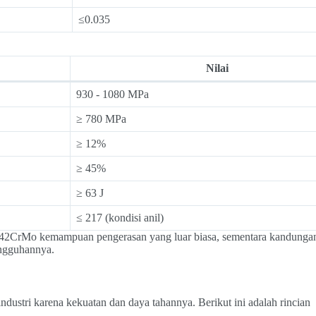
≤0.035
Nilai
930 - 1080 MPa
≥ 780 MPa
≥ 12%
≥ 45%
≥ 63 J
≤ 217 (kondisi anil)
2CrMo kemampuan pengerasan yang luar biasa, sementara kandungan
angguhannya.
dustri karena kekuatan dan daya tahannya. Berikut ini adalah rincian