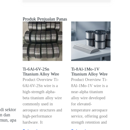
Produk Penjualan Panas
Ti-6Al-6V-2Sn
Ti-8Al-1Mo-1V
Titanium Alloy Wire
Titanium Alloy Wire
Product Overview Ti-
Product Overview Ti-
6Al-6V-2Sn wire is a
8Al-1Mo-1V wire is a
high-strength alpha-
near-alpha titanium
beta titanium alloy wire
alloy wire developed
commonly used in
for elevated-
di sektor
aerospace structures and
temperature aerospace
an dan
high-performance
service, offering good
amun, apa
hardware. It
strength retention and