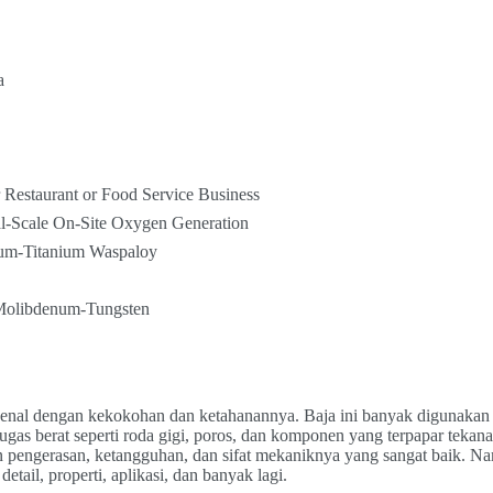
a
 Restaurant or Food Service Business
l-Scale On-Site Oxygen Generation
um-Titanium Waspaloy
Molibdenum-Tungsten
kenal dengan kekokohan dan ketahanannya. Baja ini banyak digunakan 
as berat seperti roda gigi, poros, dan komponen yang terpapar tekan
an pengerasan, ketangguhan, dan sifat mekaniknya yang sangat baik. N
ail, properti, aplikasi, dan banyak lagi.