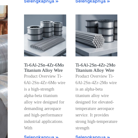
Selengkapnya »
Selengkapnya »
Ti-6Al-2Sn-4Zr-6Mo
Ti-6Al-2Sn-4Zr-2Mo
Titanium Alloy Wire
Titanium Alloy Wire
Product Overview Ti-
Product Overview Ti-
6Al-2Sn-4Zr-6Mo wire
6Al-2Sn-4Zr-2Mo wire
is a high-strength
is an alpha-beta
alpha-beta titanium
titanium alloy wire
alloy wire designed for
designed for elevated-
demanding aerospace
temperature aerospace
and high-performance
service. It provides
industrial applications.
strong high-temperature
With
strength
Selengkapnya »
Selengkapnya »