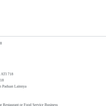
18
l ATI 718
718
n Paduan Lainnya
r Restaurant or Food Service Business