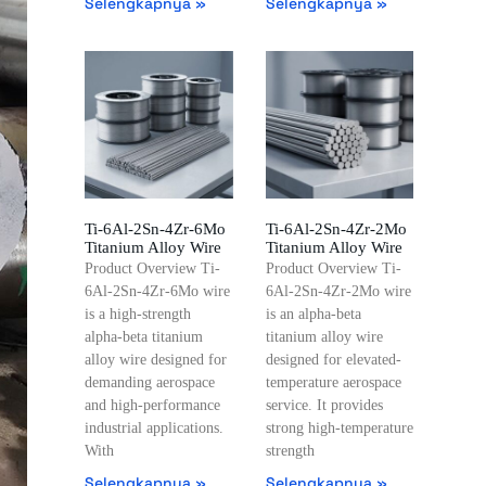
Selengkapnya »
Selengkapnya »
Ti-6Al-2Sn-4Zr-6Mo
Ti-6Al-2Sn-4Zr-2Mo
Titanium Alloy Wire
Titanium Alloy Wire
Product Overview Ti-
Product Overview Ti-
6Al-2Sn-4Zr-6Mo wire
6Al-2Sn-4Zr-2Mo wire
is a high-strength
is an alpha-beta
alpha-beta titanium
titanium alloy wire
alloy wire designed for
designed for elevated-
demanding aerospace
temperature aerospace
and high-performance
service. It provides
industrial applications.
strong high-temperature
With
strength
Selengkapnya »
Selengkapnya »