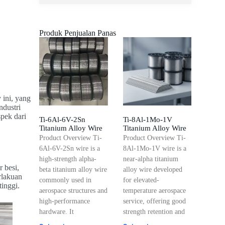
Produk Penjualan Panas
 ini, yang
ndustri
pek dari
Ti-6Al-6V-2Sn
Ti-8Al-1Mo-1V
Titanium Alloy Wire
Titanium Alloy Wire
Product Overview Ti-
Product Overview Ti-
6Al-6V-2Sn wire is a
8Al-1Mo-1V wire is a
high-strength alpha-
near-alpha titanium
 besi,
beta titanium alloy wire
alloy wire developed
rlakuan
commonly used in
for elevated-
inggi.
aerospace structures and
temperature aerospace
high-performance
service, offering good
hardware. It
strength retention and