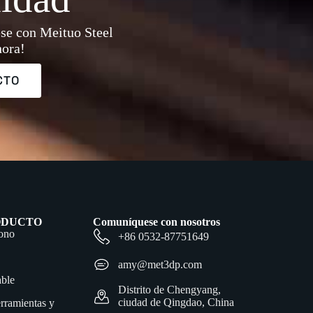
ese con Meituo Steel
hora!
CTO
ODUCTO
Comuníquese con nosotros
bono
+86 0532-87751649
amy@met3dp.com
able
Distrito de Chengyang,
ciudad de Qingdao, China
rramientas y