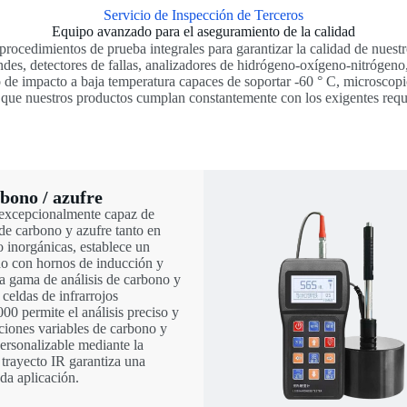
Servicio de Inspección de Terceros
Equipo avanzado para el aseguramiento de la calidad
rocedimientos de prueba integrales para garantizar la calidad de nuest
randes, detectores de fallas, analizadores de hidrógeno-oxígeno-nitrógen
de impacto a baja temperatura capaces de soportar -60 ° C, microscopio
 que nuestros productos cumplan constantemente con los exigentes requis
bono / azufre
 excepcionalmente capaz de
de carbono y azufre tanto en
 inorgánicas, establece un
o con hornos de inducción y
 la gama de análisis de carbono y
 celdas de infrarrojos
00 permite el análisis preciso y
ciones variables de carbono y
personalizable mediante la
 trayecto IR garantiza una
da aplicación.