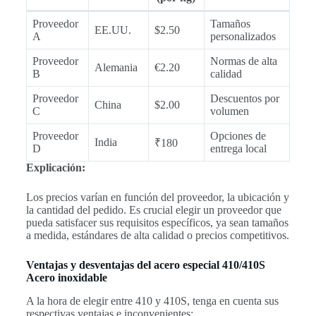
Proveedor
Tamaños
EE.UU.
$2.50
A
personalizados
Proveedor
Normas de alta
Alemania
€2.20
B
calidad
Proveedor
Descuentos por
China
$2.00
C
volumen
Proveedor
Opciones de
India
₹180
D
entrega local
Explicación:
Los precios varían en función del proveedor, la ubicación y
la cantidad del pedido. Es crucial elegir un proveedor que
pueda satisfacer sus requisitos específicos, ya sean tamaños
a medida, estándares de alta calidad o precios competitivos.
Ventajas y desventajas del acero especial 410/410S
Acero inoxidable
A la hora de elegir entre 410 y 410S, tenga en cuenta sus
respectivas ventajas e inconvenientes: