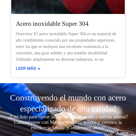
Acero inoxidable Super 304
Overview El acero inoxidable Super 304 es un material de
alto rendimiento conocido por sus propiedades superiores,
entre las que se incluyen una excelente resistencia a la
corrosión, una gran solidez y una notable durabilidad.
Utilizado ampliamente en diversas industrias, es un
LEER MÁS »
Construyendo el mundo con acero
especializado de alta calidad
¿Está listo para elevar sus proyectos de acero a nuevas alturas?
Comuníquese con Meituo Steel hoy mismo y creemos la
excelencia juntos. ¡Contáctenos ahora!