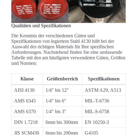
Qualitäten und Spezifikationen
Die Kenntnis der verschiedenen Güten und
Spezifikationen von legiertem Stahl 4130 hilft bei der
Auswahl des richtigen Materials für Ihre spezifischen
Anforderungen. Nachstehend finden Sie eine umfassende
Tabelle mit den am häufigsten verwendeten Güten, Größen
und Normen:
Klasse
Größenbereich
Spezifikationen
AISI 4130
1/4″ bis 12″
ASTM A29, A513
AMS 6345
1/4″ bis 6″
MIL-T-6736
AMS 6370
1/4″ bis 3″
MIL-S-6758
DIN 1.7218
6mm bis 300mm
EN 10250-3
JIS SCM430
6mm bis 200mm
G4105