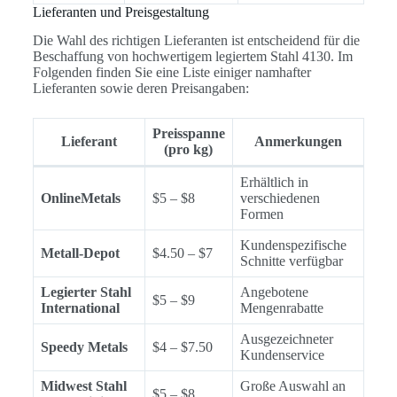
Lieferanten und Preisgestaltung
Die Wahl des richtigen Lieferanten ist entscheidend für die
Beschaffung von hochwertigem legiertem Stahl 4130. Im
Folgenden finden Sie eine Liste einiger namhafter
Lieferanten sowie deren Preisangaben:
Preisspanne
Lieferant
Anmerkungen
(pro kg)
Erhältlich in
OnlineMetals
$5 – $8
verschiedenen
Formen
Kundenspezifische
Metall-Depot
$4.50 – $7
Schnitte verfügbar
Legierter Stahl
Angebotene
$5 – $9
International
Mengenrabatte
Ausgezeichneter
Speedy Metals
$4 – $7.50
Kundenservice
Midwest Stahl
Große Auswahl an
$5 – $8