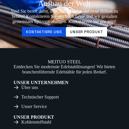
Aufbau der Welt
Sind Sie bereit dafür, Ihre Stahlprojekte auf neue Höhen zu
heben? Kontaktieren Sie uns noch heute und wir gestalten
gemeinsam Spitzenleistungen. Kontaktieren Sie uns jetzt!
KONTAKTIERE UNS
UNSER PRODUKT
MEITUO STEEL
Entdecken Sie modernste Edelstahllösungen! Wir bieten
branchenführende Edelstähle für jeden Bedarf.
UNSER UNTERNEHMEN
Über uns
Technischer Support
Unser Service
UNSER PRODUKT
Kohlenstoffstahl