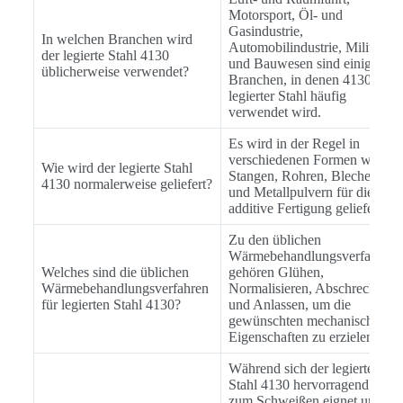
Motorsport, Öl- und
Gasindustrie,
In welchen Branchen wird
Automobilindustrie, Militär
der legierte Stahl 4130
und Bauwesen sind einige
üblicherweise verwendet?
Branchen, in denen 4130
legierter Stahl häufig
verwendet wird.
Es wird in der Regel in
verschiedenen Formen wie
Wie wird der legierte Stahl
Stangen, Rohren, Blechen
4130 normalerweise geliefert?
und Metallpulvern für die
additive Fertigung geliefert.
Zu den üblichen
Wärmebehandlungsverfahren
Welches sind die üblichen
gehören Glühen,
Wärmebehandlungsverfahren
Normalisieren, Abschrecken
für legierten Stahl 4130?
und Anlassen, um die
gewünschten mechanischen
Eigenschaften zu erzielen.
Während sich der legierte
Stahl 4130 hervorragend
zum Schweißen eignet und