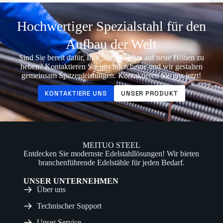
Hochwertiger Spezialstahl für den
Aufbau der Welt
Sind Sie bereit dafür, Ihre Stahlprojekte auf neue Höhen zu
heben? Kontaktieren Sie uns noch heute und wir gestalten
gemeinsam Spitzenleistungen. Kontaktieren Sie uns jetzt!
KONTAKTIERE UNS
UNSER PRODUKT
MEITUO STEEL
Entdecken Sie modernste Edelstahllösungen! Wir bieten
branchenführende Edelstähle für jeden Bedarf.
UNSER UNTERNEHMEN
Über uns
Technischer Support
Unser Service