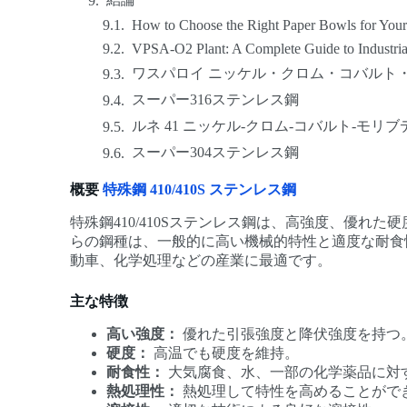
How to Choose the Right Paper Bowls for Your
VPSA-O2 Plant: A Complete Guide to Industria
ワスパロイ ニッケル・クロム・コバルト
スーパー316ステンレス鋼
ルネ 41 ニッケル-クロム-コバルト-モリ
スーパー304ステンレス鋼
概要
特殊鋼 410/410S ステンレス鋼
特殊鋼410/410Sステンレス鋼は、高強度、優
らの鋼種は、一般的に高い機械的特性と適度な耐食性
動車、化学処理などの産業に最適です。
主な特徴
高い強度：
優れた引張強度と降伏強度を持つ
硬度：
高温でも硬度を維持。
耐食性：
大気腐食、水、一部の化学薬品に対
熱処理性：
熱処理して特性を高めることがで