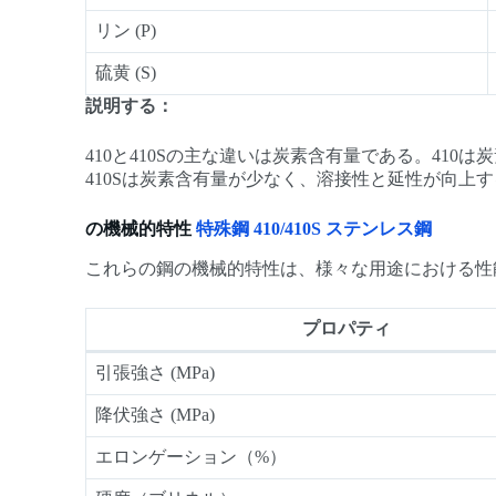
リン (P)
硫黄 (S)
説明する：
410と410Sの主な違いは炭素含有量である。41
410Sは炭素含有量が少なく、溶接性と延性が向上
の機械的特性
特殊鋼 410/410S ステンレス鋼
これらの鋼の機械的特性は、様々な用途における性
プロパティ
引張強さ (MPa)
降伏強さ (MPa)
エロンゲーション（%）