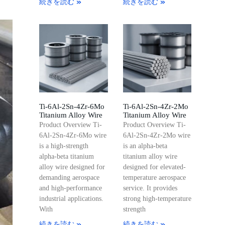
続きを読む »
続きを読む »
Ti-6Al-2Sn-4Zr-6Mo
Ti-6Al-2Sn-4Zr-2Mo
Titanium Alloy Wire
Titanium Alloy Wire
Product Overview Ti-
Product Overview Ti-
6Al-2Sn-4Zr-6Mo wire
6Al-2Sn-4Zr-2Mo wire
is a high-strength
is an alpha-beta
alpha-beta titanium
titanium alloy wire
alloy wire designed for
designed for elevated-
demanding aerospace
temperature aerospace
and high-performance
service. It provides
industrial applications.
strong high-temperature
With
strength
続きを読む »
続きを読む »