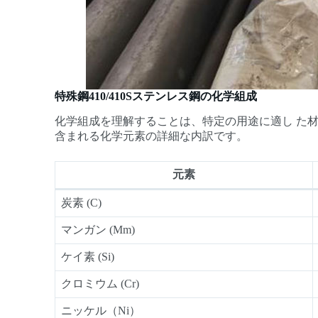
特殊鋼410/410Sステンレス鋼の化学組成
化学組成を理解することは、特定の用途に適し た材料
含まれる化学元素の詳細な内訳です。
元素
炭素 (C)
マンガン (Mm)
ケイ素 (Si)
クロミウム (Cr)
ニッケル（Ni）