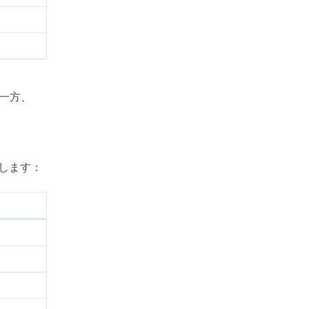
。一方、
します：