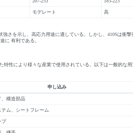
207-253
183-223
モデレート
高
と降伏強さを示し、高応力用途に適している。しかし、410Sは衝
途に 有利である。
た特性により様々な産業で使用されている。以下は一般的な用
申し込み
ド、構造部品
ステム、シートフレーム
ンプ
品、継手