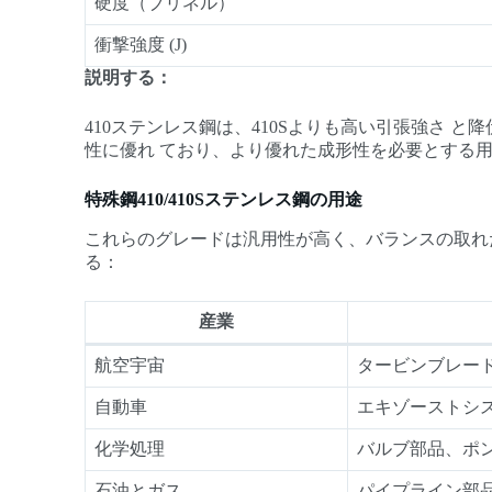
硬度（ブリネル）
衝撃強度 (J)
説明する：
410ステンレス鋼は、410Sよりも高い引張強さ 
性に優れ ており、より優れた成形性を必要とする用
特殊鋼410/410Sステンレス鋼の用途
これらのグレードは汎用性が高く、バランスの取れ
る：
産業
航空宇宙
タービンブレー
自動車
エキゾーストシ
化学処理
バルブ部品、ポ
石油とガス
パイプライン部