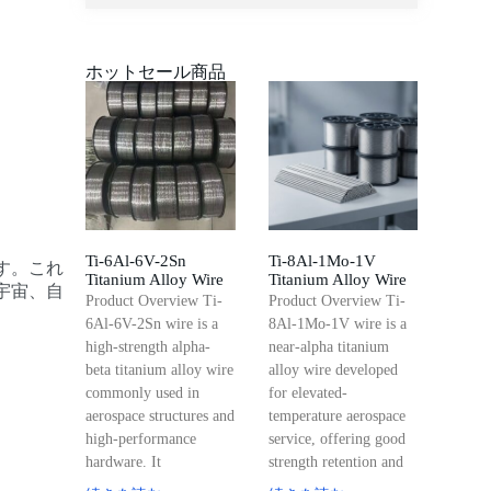
ホットセール商品
Ti-6Al-6V-2Sn
Ti-8Al-1Mo-1V
す。これ
Titanium Alloy Wire
Titanium Alloy Wire
宇宙、自
Product Overview Ti-
Product Overview Ti-
6Al-6V-2Sn wire is a
8Al-1Mo-1V wire is a
high-strength alpha-
near-alpha titanium
beta titanium alloy wire
alloy wire developed
commonly used in
for elevated-
aerospace structures and
temperature aerospace
high-performance
service, offering good
hardware. It
strength retention and