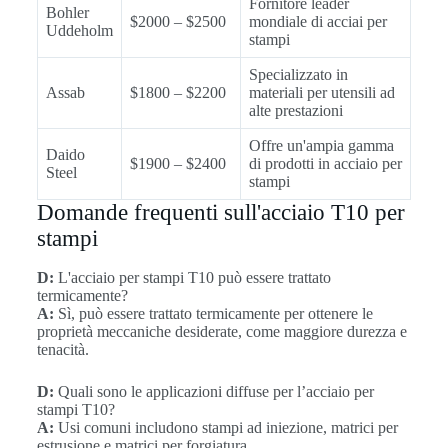
Fornitore leader
Bohler
$2000 – $2500
mondiale di acciai per
Uddeholm
stampi
Specializzato in
Assab
$1800 – $2200
materiali per utensili ad
alte prestazioni
Offre un'ampia gamma
Daido
$1900 – $2400
di prodotti in acciaio per
Steel
stampi
Domande frequenti sull'acciaio T10 per
stampi
D:
L'acciaio per stampi T10 può essere trattato
termicamente?
A:
Sì, può essere trattato termicamente per ottenere le
proprietà meccaniche desiderate, come maggiore durezza e
tenacità.
D:
Quali sono le applicazioni diffuse per l’acciaio per
stampi T10?
A:
Usi comuni includono stampi ad iniezione, matrici per
estrusione e matrici per forgiatura.