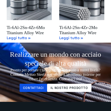
Ti-6Al-2Sn-4Zr-6Mo
Ti-6Al-2Sn-4Zr-2Mo
Titanium Alloy Wire
Titanium Alloy Wire
Leggi tutto »
Leggi tutto »
Realizzare un mondo con acciaio
speciale di alta qualità
Pronto per portare i tuoi progetti in acciaio a nuovi livelli?
Contatta Meituo Steel oggi stesso e lavoriamo insieme per
creare l'eccellenza. Contattaci ora!
CONTATTACI
IL NOSTRO PRODOTTO