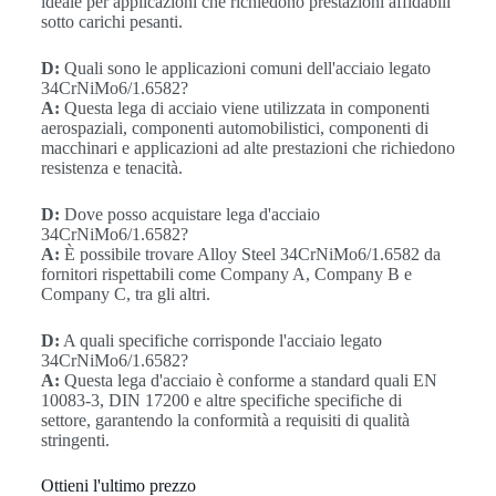
ideale per applicazioni che richiedono prestazioni affidabili
sotto carichi pesanti.
D:
Quali sono le applicazioni comuni dell'acciaio legato
34CrNiMo6/1.6582?
A:
Questa lega di acciaio viene utilizzata in componenti
aerospaziali, componenti automobilistici, componenti di
macchinari e applicazioni ad alte prestazioni che richiedono
resistenza e tenacità.
D:
Dove posso acquistare lega d'acciaio
34CrNiMo6/1.6582?
A:
È possibile trovare Alloy Steel 34CrNiMo6/1.6582 da
fornitori rispettabili come Company A, Company B e
Company C, tra gli altri.
D:
A quali specifiche corrisponde l'acciaio legato
34CrNiMo6/1.6582?
A:
Questa lega d'acciaio è conforme a standard quali EN
10083-3, DIN 17200 e altre specifiche specifiche di
settore, garantendo la conformità a requisiti di qualità
stringenti.
Ottieni l'ultimo prezzo