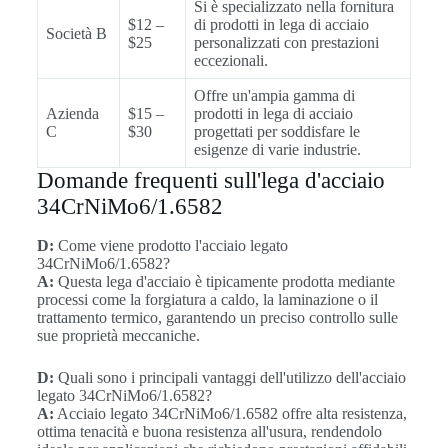
Si è specializzato nella fornitura
$12 –
di prodotti in lega di acciaio
Società B
$25
personalizzati con prestazioni
eccezionali.
Offre un'ampia gamma di
Azienda
$15 –
prodotti in lega di acciaio
C
$30
progettati per soddisfare le
esigenze di varie industrie.
Domande frequenti sull'lega d'acciaio
34CrNiMo6/1.6582
D:
Come viene prodotto l'acciaio legato
34CrNiMo6/1.6582?
A:
Questa lega d'acciaio è tipicamente prodotta mediante
processi come la forgiatura a caldo, la laminazione o il
trattamento termico, garantendo un preciso controllo sulle
sue proprietà meccaniche.
D:
Quali sono i principali vantaggi dell'utilizzo dell'acciaio
legato 34CrNiMo6/1.6582?
A:
Acciaio legato 34CrNiMo6/1.6582 offre alta resistenza,
ottima tenacità e buona resistenza all'usura, rendendolo