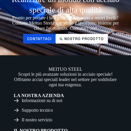
speciale di alta qualità
Pronto per portare i tuoi progetti in acciaio a nuovi livelli?
Contatta Meituo Steel oggi stesso e lavoriamo insieme per
creare l'eccellenza. Contattaci ora!
CONTATTACI
IL NOSTRO PRODOTTO
MEITUO STEEL
Scopri le più avanzate soluzioni in acciaio speciale!
Offriamo acciai speciali leader nel settore per soddisfare
ogni tua esigenza.
LA NOSTRA AZIENDA
Informazioni su di noi
Supporto tecnico
Il nostro servizio
IL NOSTRO PRODOTTO