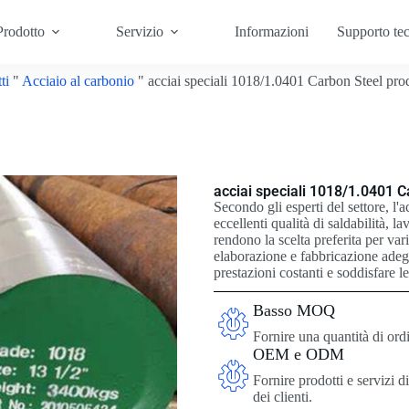
Prodotto
Servizio
Informazioni
Supporto te
ti
"
Acciaio al carbonio
"
acciai speciali 1018/1.0401 Carbon Steel prod
acciai speciali 1018/1.0401 C
Secondo gli esperti del settore, l'
eccellenti qualità di saldabilità, la
rendono la scelta preferita per va
elaborazione e fabbricazione adeg
prestazioni costanti e soddisfare l
Basso MOQ
Fornire una quantità di ord
OEM e ODM
Fornire prodotti e servizi d
dei clienti.