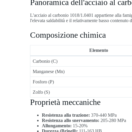
Panoramica dell'acciaio al ca
L'acciaio al carbonio 1018/1.0401 appartiene alla famig
l'elevata saldabilità e il relativamente basso contenuto 
Composizione chimica
Elemento
Carbonio (C)
Manganese (Mn)
Fosforo (P)
Zolfo (S)
Proprietà meccaniche
Resistenza alla trazione:
370-440 MPa
Resistenza allo snervamento:
205-280 MPa
Allungamento:
15-20%
Durezza (Brinell):
111-163 HB