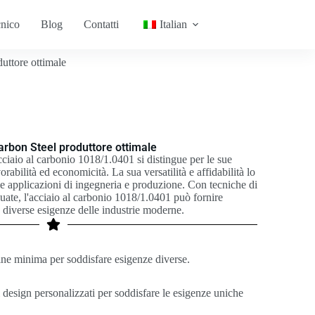
cnico
Blog
Contatti
Italian
uttore ottimale
arbon Steel produttore ottimale
acciaio al carbonio 1018/1.0401 si distingue per le sue
vorabilità ed economicità. La sua versatilità e affidabilità lo
rie applicazioni di ingegneria e produzione. Con tecniche di
uate, l'acciaio al carbonio 1018/1.0401 può fornire
e diverse esigenze delle industrie moderne.
ine minima per soddisfare esigenze diverse.
i design personalizzati per soddisfare le esigenze uniche