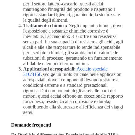
per il settore lattiero-caseario, questi acciai
mantengono l'integrità del prodotto e rispettano i
rigorosi standard igienici, garantendo la sicurezza e
la qualità degli alimenti.
Trattamento chimico:
Negli impianti chimici, dove
l'esposizione a sostanze chimiche corrosive è
inevitabile, l'acciaio inox 316 offre una resistenza
senza pari. La sua capacità di resistere agli acidi, agli
alcali e alle alte temperature lo rende indispensabile
per i serbatoi chimici, gli scambiatori di calore e le
tubazioni di processo, garantendo un funzionamento
affidabile e tempi di fermo minimi.
Applicazioni aerospaziali:
Acciaio speciale
316/316L
svolge un ruolo cruciale nelle applicazioni
aerospaziali, dove i componenti devono resistere a
condizioni estreme e a standard prestazionali
rigorosi. Dai componenti degli aerei alle parti dei
motori, questi acciai offrono un eccezionale rapporto
forza-peso, resistenza alla corrosione e durata,
contribuendo alla sicurezza e all'efficienza dei viaggi
aerei.
Domande frequenti
D: Qual è la differenza tra l'acciaio inossidabile 316 e