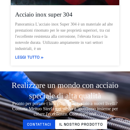
Acciaio inox super 304
Panoramica L'acciaio inox Super 304 è un materiale ad alte
prestazioni rinomato per le sue proprietà superiori, tra cui
l'eccellente resistenza alla corrosione, l'elevata forza e la
notevole durata. Utilizzato ampiamente in vari settori
industriali, è un
LEGGI TUTTO »
Realizzare un mondo con acciaio
speciale di alta qualità
Pronto per portare i tuoi progetti in acciaio a nuovi livelli?
Contatta Meituo Steel oggi stesso e lavoriamo insieme per
creare l'eccellenza. Contattaci ora!
CONTATTACI
IL NOSTRO PRODOTTO