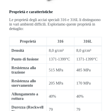
Proprietà e caratteristiche
Le proprietà degli acciai speciali 316 e 316L li distinguono
in vari ambienti difficili. Esploriamo queste proprietà in
dettaglio:
Proprietà
316
316L
Densità
8,0 g/cm³
8,0 g/cm³
Punto di fusione
1371-1399°C
1371-1399°C
Resistenza alla
515 MPa
485 MPa
trazione
Resistenza allo
205 MPa
170 MPa
snervamento
Allungamento a
40%
40%
rottura
Durezza (Rockwell
79
79