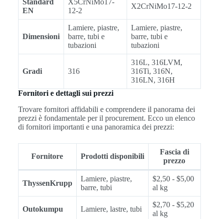
Standard
X5CrNiMo17-
X2CrNiMo17-12-2
EN
12-2
Lamiere, piastre,
Lamiere, piastre,
Dimensioni
barre, tubi e
barre, tubi e
tubazioni
tubazioni
316L, 316LVM,
Gradi
316
316Ti, 316N,
316LN, 316H
Fornitori e dettagli sui prezzi
Trovare fornitori affidabili e comprendere il panorama dei
prezzi è fondamentale per il procurement. Ecco un elenco
di fornitori importanti e una panoramica dei prezzi:
Fascia di
Fornitore
Prodotti disponibili
prezzo
Lamiere, piastre,
$2,50 - $5,00
ThyssenKrupp
barre, tubi
al kg
$2,70 - $5,20
Outokumpu
Lamiere, lastre, tubi
al kg