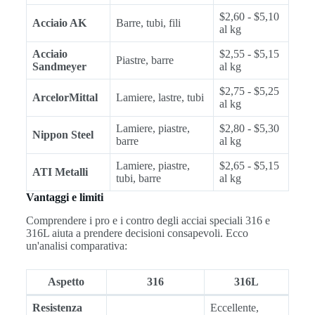
$2,60 - $5,10
Acciaio AK
Barre, tubi, fili
al kg
Acciaio
$2,55 - $5,15
Piastre, barre
Sandmeyer
al kg
$2,75 - $5,25
ArcelorMittal
Lamiere, lastre, tubi
al kg
Lamiere, piastre,
$2,80 - $5,30
Nippon Steel
barre
al kg
Lamiere, piastre,
$2,65 - $5,15
ATI Metalli
tubi, barre
al kg
Vantaggi e limiti
Comprendere i pro e i contro degli acciai speciali 316 e
316L aiuta a prendere decisioni consapevoli. Ecco
un'analisi comparativa:
Aspetto
316
316L
Resistenza
Eccellente,