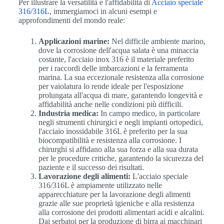
Per illustrare la versatilità e l'affidabilità di
Acciaio speciale
316/316L
, immergiamoci in alcuni esempi e
approfondimenti del mondo reale:
Applicazioni marine:
Nel difficile ambiente marino,
dove la corrosione dell'acqua salata è una minaccia
costante, l'acciaio inox 316 è il materiale preferito
per i raccordi delle imbarcazioni e la ferramenta
marina. La sua eccezionale resistenza alla corrosione
per vaiolatura lo rende ideale per l'esposizione
prolungata all'acqua di mare, garantendo longevità e
affidabilità anche nelle condizioni più difficili.
Industria medica:
In campo medico, in particolare
negli strumenti chirurgici e negli impianti ortopedici,
l'acciaio inossidabile 316L è preferito per la sua
biocompatibilità e resistenza alla corrosione. I
chirurghi si affidano alla sua forza e alla sua durata
per le procedure critiche, garantendo la sicurezza del
paziente e il successo dei risultati.
Lavorazione degli alimenti:
L'acciaio speciale
316/316L è ampiamente utilizzato nelle
apparecchiature per la lavorazione degli alimenti
grazie alle sue proprietà igieniche e alla resistenza
alla corrosione dei prodotti alimentari acidi e alcalini.
Dai serbatoi per la produzione di birra ai macchinari