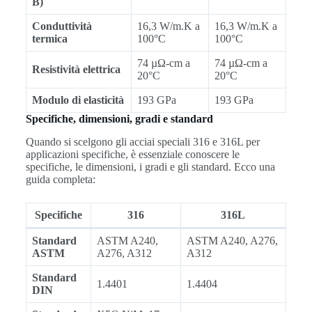
B)
Conduttività
16,3 W/m.K a
16,3 W/m.K a
termica
100°C
100°C
74 µΩ-cm a
74 µΩ-cm a
Resistività elettrica
20°C
20°C
Modulo di elasticità
193 GPa
193 GPa
Specifiche, dimensioni, gradi e standard
Quando si scelgono gli acciai speciali 316 e 316L per
applicazioni specifiche, è essenziale conoscere le
specifiche, le dimensioni, i gradi e gli standard. Ecco una
guida completa:
Specifiche
316
316L
Standard
ASTM A240,
ASTM A240, A276,
ASTM
A276, A312
A312
Standard
1.4401
1.4404
DIN