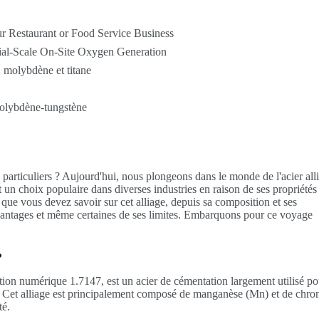
r Restaurant or Food Service Business
ial-Scale On-Site Oxygen Generation
, molybdène et titane
molybdène-tungstène
 particuliers ? Aujourd'hui, nous plongeons dans le monde de l'acier all
t un choix populaire dans diverses industries en raison de ses propriétés
e que vous devez savoir sur cet alliage, depuis sa composition et ses
avantages et même certaines de ses limites. Embarquons pour ce voyage
?
ion numérique 1.7147, est un acier de cémentation largement utilisé po
re. Cet alliage est principalement composé de manganèse (Mn) et de chro
té.