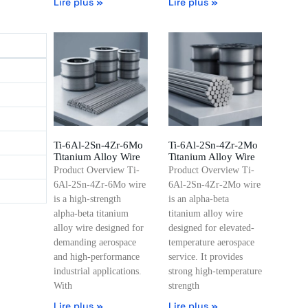
Lire plus »
Lire plus »
Ti-6Al-2Sn-4Zr-6Mo
Ti-6Al-2Sn-4Zr-2Mo
Titanium Alloy Wire
Titanium Alloy Wire
Product Overview Ti-
Product Overview Ti-
6Al-2Sn-4Zr-6Mo wire
6Al-2Sn-4Zr-2Mo wire
is a high-strength
is an alpha-beta
alpha-beta titanium
titanium alloy wire
alloy wire designed for
designed for elevated-
demanding aerospace
temperature aerospace
and high-performance
service. It provides
industrial applications.
strong high-temperature
With
strength
Lire plus »
Lire plus »