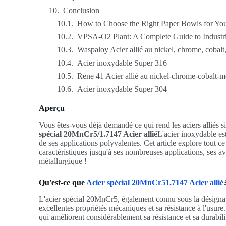
Conclusion
How to Choose the Right Paper Bowls for You
VPSA-O2 Plant: A Complete Guide to Industr
Waspaloy Acier allié au nickel, chrome, cobalt
Acier inoxydable Super 316
Rene 41 Acier allié au nickel-chrome-cobalt-
Acier inoxydable Super 304
Aperçu
Vous êtes-vous déjà demandé ce qui rend les aciers alliés si
spécial 20MnCr5/1.7147 Acier allié
L'acier inoxydable es
de ses applications polyvalentes. Cet article explore tout c
caractéristiques jusqu'à ses nombreuses applications, ses 
métallurgique !
Qu'est-ce que
Acier spécial 20MnCr51.7147 Acier allié
L'acier spécial 20MnCr5, également connu sous la désignat
excellentes propriétés mécaniques et sa résistance à l'usu
qui améliorent considérablement sa résistance et sa durabili