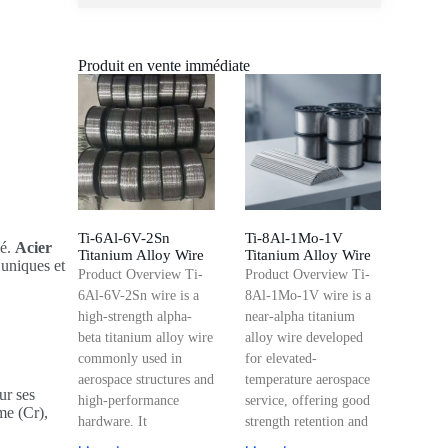
Produit en vente immédiate
Ti-6Al-6V-2Sn
Ti-8Al-1Mo-1V
ié.
Acier
Titanium Alloy Wire
Titanium Alloy Wire
 uniques et
Product Overview Ti-
Product Overview Ti-
6Al-6V-2Sn wire is a
8Al-1Mo-1V wire is a
high-strength alpha-
near-alpha titanium
beta titanium alloy wire
alloy wire developed
commonly used in
for elevated-
aerospace structures and
temperature aerospace
ur ses
high-performance
service, offering good
me (Cr),
hardware. It
strength retention and