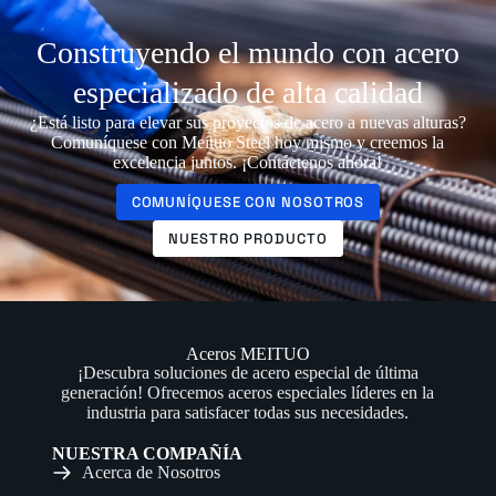
Construyendo el mundo con acero
especializado de alta calidad
¿Está listo para elevar sus proyectos de acero a nuevas alturas?
Comuníquese con Meituo Steel hoy mismo y creemos la
excelencia juntos. ¡Contáctenos ahora!
COMUNÍQUESE CON NOSOTROS
NUESTRO PRODUCTO
Aceros MEITUO
¡Descubra soluciones de acero especial de última
generación! Ofrecemos aceros especiales líderes en la
industria para satisfacer todas sus necesidades.
NUESTRA COMPAÑÍA
Acerca de Nosotros