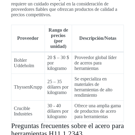
requiere un cuidado especial en la consideración de
proveedores fiables que ofrezcan productos de calidad a
precios competitivos.
Rango de
precios
Proveedor
Descripción/Notas
(por
unidad)
20 $ – 30 $
Proveedor global líder
Bohler
por
de aceros para
Uddeholm
kilogramo
herramientas
Se especializa en
25 – 35
materiales de
ThyssenKrupp
dólares por
herramientas de alto
kilogramo
rendimiento
30 - 40
Ofrece una amplia gama
Crucible
dólares por
de productos de acero
Industries
kilogramo
para herramientas
Preguntas frecuentes sobre el acero para
herramientas H11 1.2343