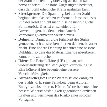
der Stahl bei Dehnung oder Zug aushalten kann,
bevor er bricht. Eine hohe Zugfestigkeit bedeutet,
dass der Stahl erhebliche Kräfte aushalten kann.
Streckgrenze
: Die Spannung, bei der der Stahl
beginnt, sich plastisch zu verformen. Jenseits dieses
Punktes kehrt er nicht mehr in seine ursprüngliche
Form zurück. Dies ist entscheidend für
Anwendungen, bei denen eine dauerhafte
Verformung vermieden werden muss.
Dehnung
: Damit wird die Fähigkeit des Stahls
gemessen, sich zu strecken oder zu dehnen, bevor er
bricht. Eine höhere Dehnung bedeutet eine bessere
Duktilität, so dass das Material Energie absorbieren
kann, ohne zu brechen.
Härte
: Die Brinell-Härte (HB) gibt an, wie
widerstandsfähig der Stahl gegen Verformung ist.
Eine höhere Härte bedeutet eine bessere
Verschleißfestigkeit.
Aufprallenergie
: Dieser Wert misst die Zähigkeit
des Stahls, d. h. seine Fähigkeit, beim Aufprall
Energie zu absorbieren. Höhere Werte bedeuten eine
bessere Widerstandsfähigkeit gegenüber plötzlichen
Kräften und verringern das Risiko eines spröden
Versagens.