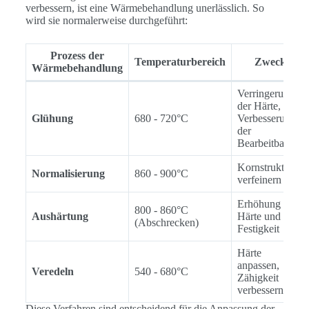
verbessern, ist eine Wärmebehandlung unerlässlich. So
wird sie normalerweise durchgeführt:
Prozess der
Temperaturbereich
Zweck
Wärmebehandlung
Verringerung
der Härte,
Glühung
680 - 720°C
Verbesserung
der
Bearbeitbarkeit
Kornstruktur
Normalisierung
860 - 900°C
verfeinern
Erhöhung der
800 - 860°C
Aushärtung
Härte und
(Abschrecken)
Festigkeit
Härte
anpassen,
Veredeln
540 - 680°C
Zähigkeit
verbessern
Diese Verfahren sind entscheidend für die Anpassung der