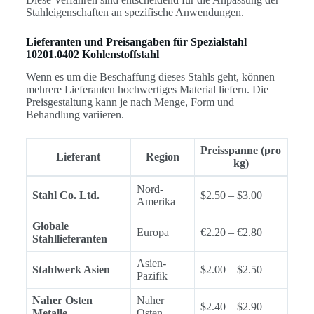
Stahleigenschaften an spezifische Anwendungen.
Lieferanten und Preisangaben für Spezialstahl
10201.0402 Kohlenstoffstahl
Wenn es um die Beschaffung dieses Stahls geht, können
mehrere Lieferanten hochwertiges Material liefern. Die
Preisgestaltung kann je nach Menge, Form und
Behandlung variieren.
Preisspanne (pro
Lieferant
Region
kg)
Nord-
Stahl Co. Ltd.
$2.50 – $3.00
Amerika
Globale
Europa
€2.20 – €2.80
Stahllieferanten
Asien-
Stahlwerk Asien
$2.00 – $2.50
Pazifik
Naher Osten
Naher
$2.40 – $2.90
Metalle
Osten