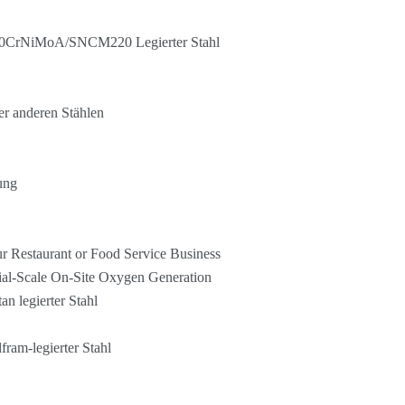
/20CrNiMoA/SNCM220 Legierter Stahl
er anderen Stählen
ung
r Restaurant or Food Service Business
ial-Scale On-Site Oxygen Generation
 legierter Stahl
am-legierter Stahl