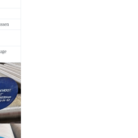
üssen
euge