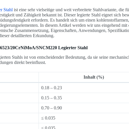
r Stahl
ist eine sehr vielseitige und weit verbreitete Stahlvariante, die fü
tigkeit und Zähigkeit bekannt ist. Dieser legierte Stahl eignet sich bes
dungsfestigkeit erfordern. Es handelt sich um einen kohlenstoffarmen,
legierungselementen. In diesem Artikel werden wir uns eingehend mit
chemische Zusammensetzung, Eigenschaften, Anwendungen, Spezifikati
ieser detaillierten Erkundung.
1.6523/20CrNiMoA/SNCM220 Legierter Stahl
rten Stahls ist von entscheidender Bedeutung, da sie seine mechanis
ungen direkt beeinflusst.
Inhalt (%)
0.18 – 0.23
0.15 – 0.35
0.70 – 0.90
≤ 0.035
≤ 0.035