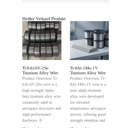
Heißer Verkauf Produkt
Ti-6Al-6V-2Sn
Ti-8Al-1Mo-1V
Titanium Alloy Wire
Titanium Alloy Wire
Product Overview Ti-
Product Overview Ti-
6Al-6V-2Sn wire is a
8Al-1Mo-1V wire is a
high-strength alpha-
near-alpha titanium
beta titanium alloy wire
alloy wire developed
commonly used in
for elevated-
aerospace structures and
temperature aerospace
high-performance
service, offering good
hardware. It
strength retention and