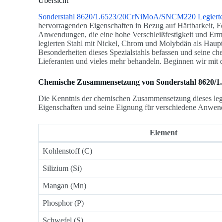
Übersicht
Sonderstahl 8620/1.6523/20CrNiMoA/SNCM220 Legierte
hervorragenden Eigenschaften in Bezug auf Härtbarkeit, Fes
Anwendungen, die eine hohe Verschleißfestigkeit und Ermü
legierten Stahl mit Nickel, Chrom und Molybdän als Haupt
Besonderheiten dieses Spezialstahls befassen und seine 
Lieferanten und vieles mehr behandeln. Beginnen wir mit d
Chemische Zusammensetzung von Sonderstahl 8620/
Die Kenntnis der chemischen Zusammensetzung dieses legie
Eigenschaften und seine Eignung für verschiedene Anwend
Element
Kohlenstoff (C)
Silizium (Si)
Mangan (Mn)
Phosphor (P)
Schwefel (S)