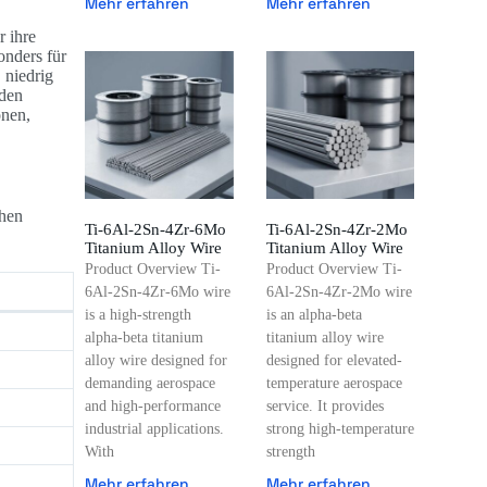
Mehr erfahren
Mehr erfahren
r ihre
onders für
 niedrig
 den
onen,
chen
Ti-6Al-2Sn-4Zr-6Mo
Ti-6Al-2Sn-4Zr-2Mo
Titanium Alloy Wire
Titanium Alloy Wire
Product Overview Ti-
Product Overview Ti-
6Al-2Sn-4Zr-6Mo wire
6Al-2Sn-4Zr-2Mo wire
is a high-strength
is an alpha-beta
alpha-beta titanium
titanium alloy wire
alloy wire designed for
designed for elevated-
demanding aerospace
temperature aerospace
and high-performance
service. It provides
industrial applications.
strong high-temperature
With
strength
Mehr erfahren
Mehr erfahren