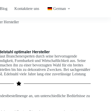
Blog
Kontaktiere uns
German
r Hersteller
elstahl optimaler Hersteller
 laut Branchenexperten durch seine hervorragende
digkeit, Formbarkeit und Wirtschaftlichkeit aus. Seine
t machen ihn zu einer bevorzugten Wahl für ein breites
iellen bis hin zu dekorativen Zwecken. Bei sachgemäßer
 Edelstahl viele Jahre lang eine zuverlässige Leistung
ndestbestellmenge an, um unterschiedliche Bedürfnisse zu