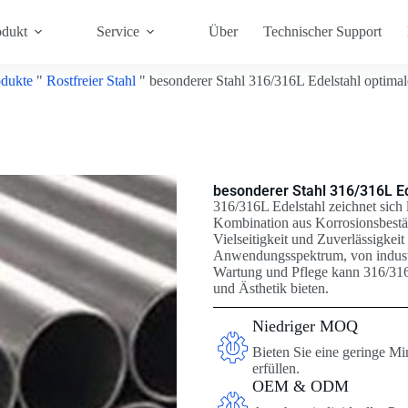
odukt
Service
Über
Technischer Support
dukte
"
Rostfreier Stahl
"
besonderer Stahl 316/316L Edelstahl optimale
besonderer Stahl 316/316L Ed
316/316L Edelstahl zeichnet sich
Kombination aus Korrosionsbestän
Vielseitigkeit und Zuverlässigkei
Anwendungsspektrum, von industr
Wartung und Pflege kann 316/316L
und Ästhetik bieten.
Niedriger MOQ
Bieten Sie eine geringe Mi
erfüllen.
OEM & ODM