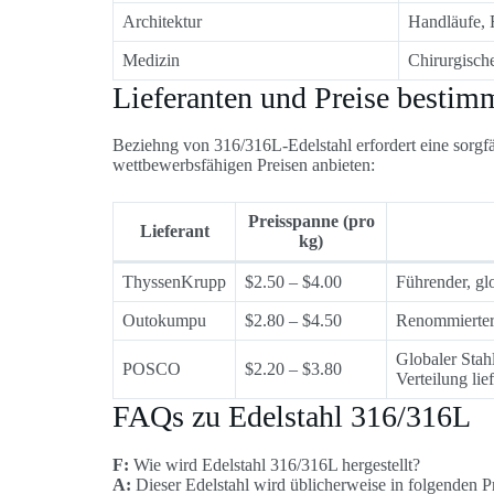
Architektur
Handläufe, 
Medizin
Chirurgisch
Lieferanten und Preise bestim
Beziehng von 316/316L-Edelstahl erfordert eine sorgfäl
wettbewerbsfähigen Preisen anbieten:
Preisspanne (pro
Lieferant
kg)
ThyssenKrupp
$2.50 – $4.00
Führender, gl
Outokumpu
$2.80 – $4.50
Renommierter 
Globaler Stah
POSCO
$2.20 – $3.80
Verteilung lief
FAQs zu Edelstahl 316/316L
F:
Wie wird Edelstahl 316/316L hergestellt?
A:
Dieser Edelstahl wird üblicherweise in folgenden P