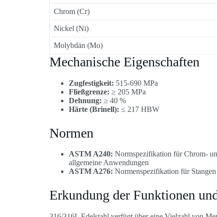
Chrom (Cr)
Nickel (Ni)
Molybdän (Mo)
Mechanische Eigenschaften
Zugfestigkeit:
515-690 MPa
Fließgrenze:
≥ 205 MPa
Dehnung:
≥ 40 %
Härte (Brinell):
≤ 217 HBW
Normen
ASTM A240:
Normspezifikation für Chrom- un
allgemeine Anwendungen
ASTM A276:
Normenspezifikation für Stangen 
Erkundung der Funktionen und
316/316L Edelstahl verfügt über eine Vielzahl von Mer