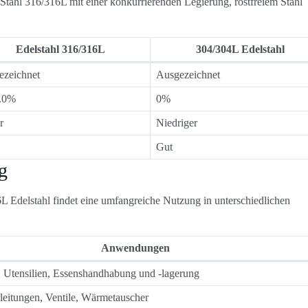
 Stahl 316/316L mit einer konkurrierenden Legierung, rostfreiem Stahl
Edelstahl 316/316L
304/304L Edelstahl
ezeichnet
Ausgezeichnet
3.0%
0%
r
Niedriger
Gut
g
L Edelstahl findet eine umfangreiche Nutzung in unterschiedlichen
Anwendungen
, Utensilien, Essenshandhabung und -lagerung
leitungen, Ventile, Wärmetauscher