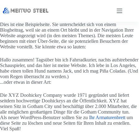
Dies ist eine Beispielseite. Sie unterscheidet sich von einem
Blogbeitrag, weil sie an einem Ort bleibt und in der Navigation Ihrer
Website angezeigt wird (in den meisten Themes). Die meisten Leute
beginnen mit einer Über-Seite, die sie potenziellen Besuchern der
Website vorstellt. Sie könnte etwa so lauten:
Hallo zusammen! Tagsüber bin ich Fahrradkurier, nachts aufstrebender
Schauspieler, und das hier ist meine Website. Ich lebe in Los Angeles,
habe einen tollen Hund namens Jack, und ich mag Piña Coladas. (Und
vom Regen überrascht zu werden.)
...oder etwas in dieser Art:
Die XYZ Doohickey Company wurde 1971 gegründet und liefert
seitdem hochwertige Doohickeys an die Öffentlichkeit. XYZ hat
seinen Sitz in Gotham City und beschäftigt über 2.000 Mitarbeiter, die
alle möglichen großartigen Dinge für die Gotham Community tun.
Als neuer WordPress-Benutzer sollten Sie zu
Ihr Armaturenbrett
um
diese Seite zu löschen und neue Seiten für Ihren Inhalt zu erstellen.
Viel Spaß!