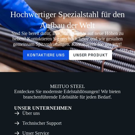
Hochwertiger Spezialstahl für den
Aufbau der Welt
Sind Sie bereit dafür, Ihre Stahlprojekte auf neue Höhen zu
heben? Kontaktieren Sie uns noch heute und wir gestalten
gemeinsam Spitzenleistungen. Kontaktieren Sie uns jetzt!
KONTAKTIERE UNS
UNSER PRODUKT
MEITUO STEEL
Entdecken Sie modernste Edelstahllösungen! Wir bieten
branchenführende Edelstähle für jeden Bedarf.
UNSER UNTERNEHMEN
Über uns
Technischer Support
Unser Service