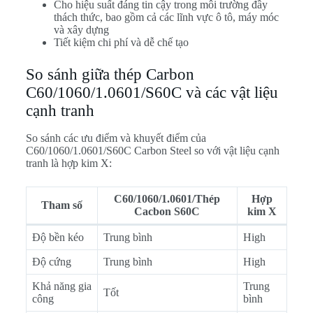
Cho hiệu suất đáng tin cậy trong môi trường đầy
thách thức, bao gồm cả các lĩnh vực ô tô, máy móc
và xây dựng
Tiết kiệm chi phí và dễ chế tạo
So sánh giữa thép Carbon
C60/1060/1.0601/S60C và các vật liệu
cạnh tranh
So sánh các ưu điểm và khuyết điểm của
C60/1060/1.0601/S60C Carbon Steel so với vật liệu cạnh
tranh là hợp kim X:
C60/1060/1.0601/Thép
Hợp
Tham số
Cacbon S60C
kim X
Độ bền kéo
Trung bình
High
Độ cứng
Trung bình
High
Khả năng gia
Trung
Tốt
công
bình