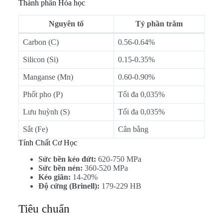
Thành phần Hóa học
Nguyên tố
Tỷ phần trăm
Carbon (C)
0.56-0.64%
Silicon (Si)
0.15-0.35%
Manganse (Mn)
0.60-0.90%
Phốt pho (P)
Tối đa 0,035%
Lưu huỳnh (S)
Tối đa 0,035%
Sắt (Fe)
Cân bằng
Tính Chất Cơ Học
Sức bền kéo đứt:
620-750 MPa
Sức bền nén:
360-520 MPa
Kéo giãn:
14-20%
Độ cứng (Brinell):
179-229 HB
Tiêu chuẩn