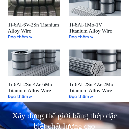
Ti-6Al-6V-2Sn Titanium
Ti-8Al-1Mo-1V
Alloy Wire
Titanium Alloy Wire
Đọc thêm »
Đọc thêm »
Ti-6Al-2Sn-4Zr-6Mo
Ti-6Al-2Sn-4Zr-2Mo
Titanium Alloy Wire
Titanium Alloy Wire
Đọc thêm »
Đọc thêm »
Xây dựng thế giới bằng thép đặc
biệt chất lượng cao