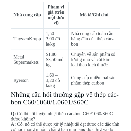
Phạm vi
giá (trên
Nhà cung cấp
Mô tả/Ghi chú
một đơn
vị)
1,50 –
Nhà cung cấp toàn cầu
ThyssenKrupp
3,00 đô
hàng đầu của thép các-
la/kg
bon
$1,80 -
Chuyên về sản phẩm số
Metal
$3,50 mỗi
lượng nhỏ và cắt kim
Supermarkets
kg
loại theo kích thước
1,60 –
Cung cấp nhiều loại sản
Ryerson
3,20 đô
phẩm thép carbon
la/kg
Những câu hỏi thường gặp về thép các-
bon C60/1060/1.0601/S60C
Q:
Có thể tôi luyện nhiệt thép các-bon C60/1060/S60C
được không?
A:
Có, nó có thể được xử lý nhiệt để đạt được các đặc tính
cơ học mong muốn, chẳng hạn như tăng độ cứng và độ