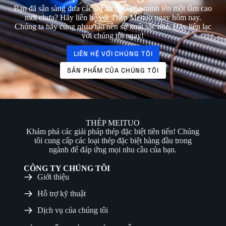
Bạn đã sẵn sàng đưa các dự án thép của mình lên một tầm cao
mới chưa? Hãy liên hệ với Thép Meituo ngay hôm nay.
Chúng ta hãy cùng nhau tạo nên sự xuất sắc nhé. Hãy liên lạc
với chúng tôi ngay!
LIÊN HỆ VỚI CHÚNG TÔI
SẢN PHẨM CỦA CHÚNG TÔI
THÉP MEITUO
Khám phá các giải pháp thép đặc biệt tiên tiến! Chúng
tôi cung cấp các loại thép đặc biệt hàng đầu trong
ngành để đáp ứng mọi nhu cầu của bạn.
CÔNG TY CHÚNG TÔI
Giới thiệu
Hỗ trợ kỹ thuật
Dịch vụ của chúng tôi