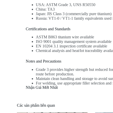
USA: ASTM Grade 3, UNS R50550
China: TA3
Japan: JIS Class 3 (commercially pure titanium)
Russia: VT1-0 / VT1-1 family equivalents used 
Certifications and Standards
ASTM B863 titanium wire available
ISO 9001 quality management system available
EN 10204 3.1 inspection certificate available
Chemical analysis and heat/lot traceability availa
Notes and Precautions
Grade 3 provides higher strength but reduced f
route before production.
Maintain clean handling and storage to avoid su
For welding, use appropriate filler selection and
Nhận Giá Mới Nhất
Các sản phẩm liên quan