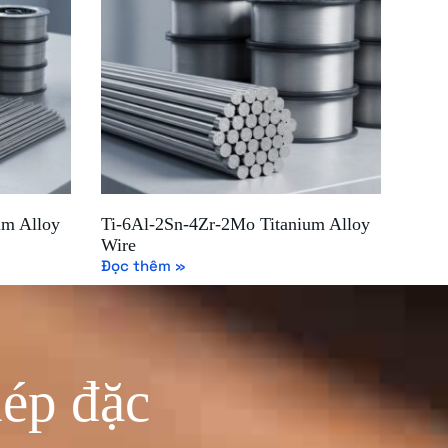
um Alloy
Ti-6Al-2Sn-4Zr-2Mo Titanium Alloy
Wire
Đọc thêm »
hép đặc