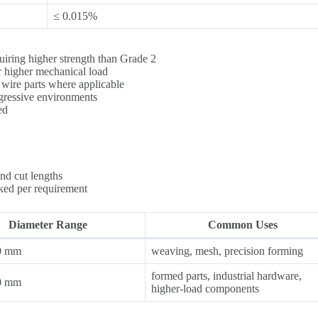
≤ 0.015%
iring higher strength than Grade 2
 higher mechanical load
ke wire parts where applicable
gressive environments
ed
and cut lengths
ked per requirement
Diameter Range
Common Uses
0 mm
weaving, mesh, precision forming
formed parts, industrial hardware,
0 mm
higher-load components