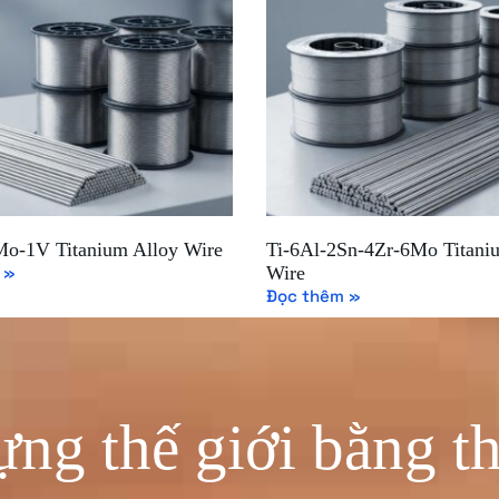
Mo-1V Titanium Alloy Wire
Ti-6Al-2Sn-4Zr-6Mo Titani
 »
Wire
Đọc thêm »
ng thế giới bằng t