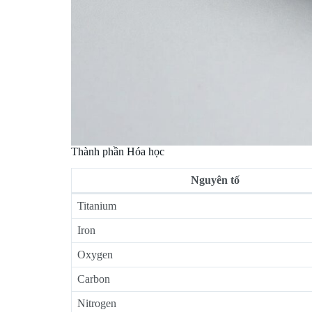
Thành phần Hóa học
Nguyên tố
Titanium
Iron
Oxygen
Carbon
Nitrogen