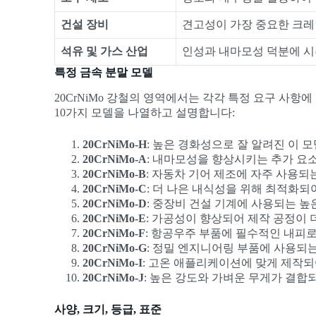
건설 장비
견고성이 가장 중요한 크레
석유 및 가스 산업
인성과 내마모성 덕분에 시
특정 금속 분말 모델
20CrNiMo 강철의 영역에서는 각각 특정 요구 사항
10가지 모델을 나열하고 설명합니다:
20CrNiMo-H
: 높은 경화성으로 잘 알려진 이
20CrNiMo-A
: 내마모성을 향상시키는 추가 요
20CrNiMo-B
: 자동차 기어 제조에 자주 사용되
20CrNiMo-C
: 더 나은 내식성을 위해 최적화되
20CrNiMo-D
: 중장비 건설 기계에 사용되는 높
20CrNiMo-E
: 가공성이 향상되어 제작 공정이 
20CrNiMo-F
: 항공우주 부품에 필수적인 내피
20CrNiMo-G
: 정밀 엔지니어링 부품에 사용되
20CrNiMo-I
: 고온 애플리케이션에 맞게 제작
20CrNiMo-J
: 높은 강도와 가벼운 무게가 결합
사양, 크기, 등급, 표준