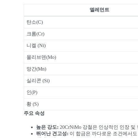
엘레먼트
탄소(C)
크롬(Cr)
니켈 (Ni)
몰리브덴(Mo)
망간(Mn)
실리콘 (Si)
인(P)
황 (S)
주요 속성
높은 강도:
20CrNiMo 강철은 인상적인 인장
뛰어난 견고성:
이 합금은 까다로운 조건에서도