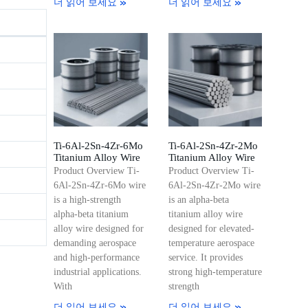
더 읽어 보세요 »
더 읽어 보세요 »
Ti-6Al-2Sn-4Zr-6Mo
Ti-6Al-2Sn-4Zr-2Mo
Titanium Alloy Wire
Titanium Alloy Wire
Product Overview Ti-
Product Overview Ti-
6Al-2Sn-4Zr-6Mo wire
6Al-2Sn-4Zr-2Mo wire
is a high-strength
is an alpha-beta
alpha-beta titanium
titanium alloy wire
alloy wire designed for
designed for elevated-
demanding aerospace
temperature aerospace
and high-performance
service. It provides
industrial applications.
strong high-temperature
With
strength
더 읽어 보세요 »
더 읽어 보세요 »