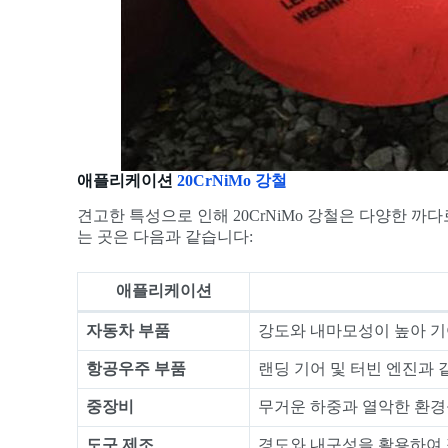
애플리케이션
20CrNiMo 강철
견고한 특성으로 인해 20CrNiMo 강철은 다양한 까
는 곳은 다음과 같습니다:
애플리케이션
자동차 부품
강도와 내마모성이 높아 기
항공우주 부품
랜딩 기어 및 터빈 엔진과 
중장비
무거운 하중과 열악한 환경
도구 제조
경도와 내구성을 활용하여 