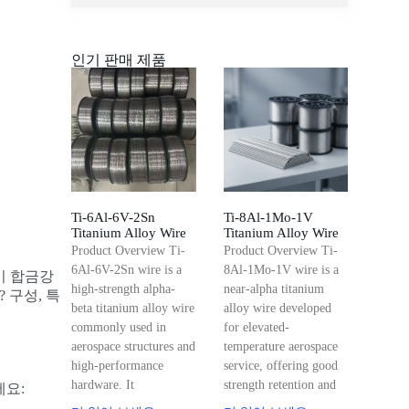
인기 판매 제품
Ti-6Al-6V-2Sn
Ti-8Al-1Mo-1V
Titanium Alloy Wire
Titanium Alloy Wire
Product Overview Ti-
Product Overview Ti-
6Al-6V-2Sn wire is a
8Al-1Mo-1V wire is a
이 합금강
high-strength alpha-
near-alpha titanium
 구성, 특
beta titanium alloy wire
alloy wire developed
commonly used in
for elevated-
aerospace structures and
temperature aerospace
high-performance
service, offering good
hardware. It
strength retention and
세요: