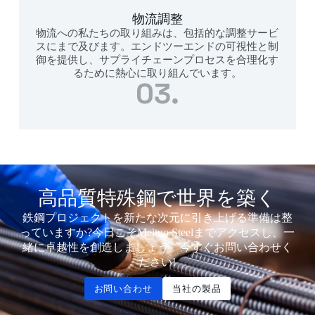
物流調整
物流への私たちの取り組みは、包括的な調整サービ
スにまで及びます。エンドツーエンドの可視性と制
御を提供し、サプライチェーンプロセスを合理化す
るために熱心に取り組んでいます。
03.
高品質特殊鋼で世界を築く
鉄鋼プロジェクトを新たな次元に引き上げる準備は整
っていますか?今日こそMeituo Steelまでアクセスし、一
緒に卓越性を創造しましょう。今すぐお問い合わせく
ださい!
お問い合わせ
当社の製品