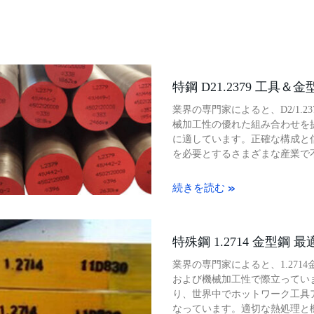
特鋼 D21.2379 工具
業界の専門家によると、D2/1.
械加工性の優れた組み合わせを
に適しています。正確な構成と
を必要とするさまざまな産業で
続きを読む »
特殊鋼 1.2714 金型鋼 
業界の専門家によると、1.27
および機械加工性で際立ってい
り、世界中でホットワーク工具
なっています。適切な熱処理と機