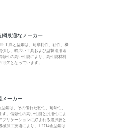
＆金型鋼最適なメーカー
2379 工具と型鋼は、耐摩耗性、靱性、機
提供し、幅広い工具および型製造用途
信頼性の高い性能により、高性能材料
不可欠となっています。
最適メーカー
14金型鋼は、その優れた靭性、耐熱性、
ます。信頼性の高い性能と汎用性によ
アプリケーションに好まれる選択肢と
械加工技術により、1.2714金型鋼は