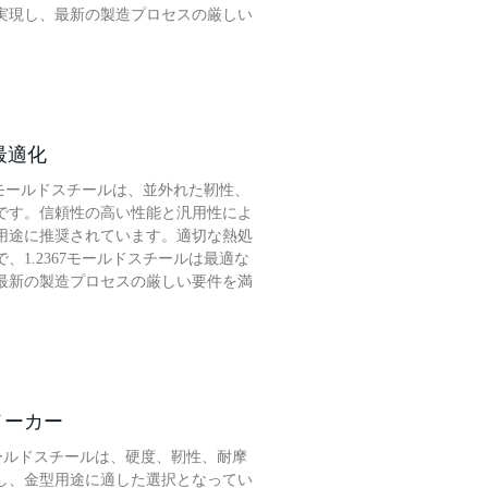
実現し、最新の製造プロセスの厳しい
産最適化
67モールドスチールは、並外れた靭性、
です。信頼性の高い性能と汎用性によ
用途に推奨されています。適切な熱処
、1.2367モールドスチールは最適な
最新の製造プロセスの厳しい要件を満
適メーカー
ールドスチールは、硬度、靭性、耐摩
し、金型用途に適した選択となってい