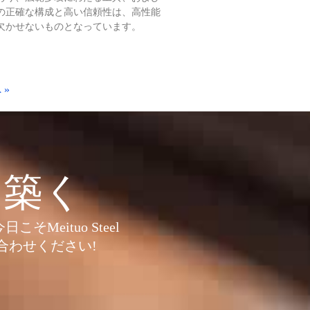
の正確な構成と高い信頼性は、高性能
欠かせないものとなっています。
 »
を築く
eituo Steel
合わせください!