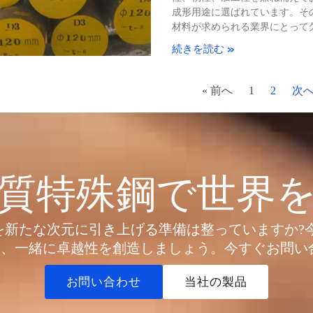
成形用途に選ばれています。そ
材料が求められる業界にとって
続きを読む »
« 前へ
1
2
次へ
質特殊鋼で世界
たな次元に引き上げる準備は整っていますか?今日こそM
、一緒に卓越性を創造しましょう。今すぐお問い
お問い合わせ
当社の製品