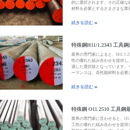
的に選択されます。その正確な
材料を必要とするさまざまな業
続きを読む »
特殊鋼H11/1.2343 工
業界の専門家によると、H11 1.
性の優れた組み合わせを提供し
適した選択肢となっています。
ーマンスは、高性能材料を必要
続きを読む »
特殊鋼 O11.2510 工
業界の専門家に言わせると、O1 
工性の優れた組み合わせを提供