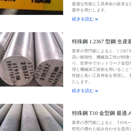
最適な性能と工具寿命の延長を
要件を満たします。
続きを読む »
特殊鋼 1.2367 型鋼 生
業界の専門家によると、1.23
高い耐熱性、機械加工性が特徴
り、世界中でホットワーク金型
理と機械加工技術を用いることで
性能と長い工具寿命を実現し、
たします。
続きを読む »
特殊鋼 T10 金型鋼 最
業界の専門家によると、T10モ
耗性の優れた組み合わせを提供