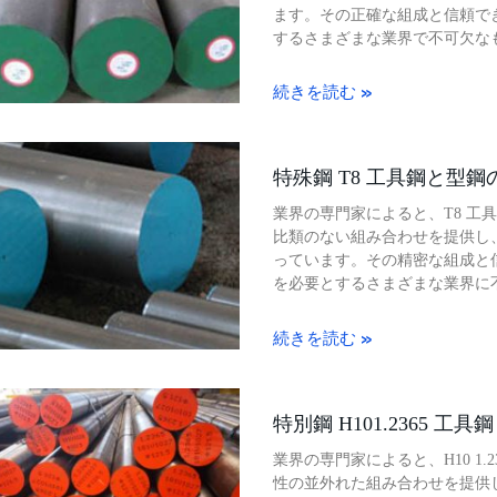
ます。その正確な組成と信頼で
するさまざまな業界で不可欠な
続きを読む »
特殊鋼 T8 工具鋼と型
業界の専門家によると、T8 工
比類のない組み合わせを提供し
っています。その精密な組成と
を必要とするさまざまな業界に
続きを読む »
特別鋼 H101.2365 工
業界の専門家によると、H10 1.
性の並外れた組み合わせを提供