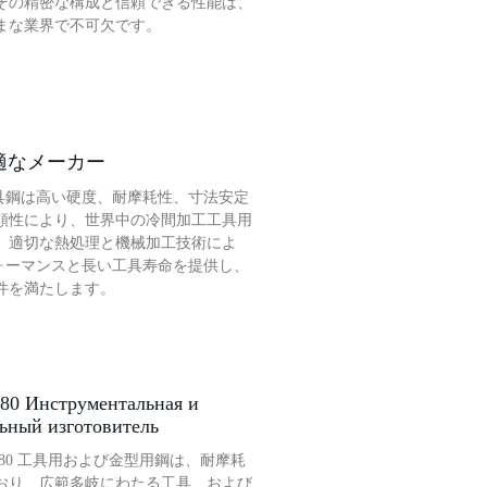
その精密な構成と信頼できる性能は、
まな業界で不可欠です。
 最適なメーカー
2工具鋼は高い硬度、耐摩耗性、寸法安定
頼性により、世界中の冷間加工工具用
。適切な熱処理と機械加工技術によ
パフォーマンスと長い工具寿命を提供し、
件を満たします。
080 Инструментальная и
ьный изготовитель
080 工具用および金型用鋼は、耐摩耗
おり、広範多岐にわたる工具、および