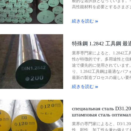
般的な選択肢となっています。
高性能材料を必要とするさまざ
続きを読む »
特殊鋼 1.2842 工具鋼
業界専門家によると、1.284
性が特徴的です。多用途性と信
途で優先的に使用されています
り、1.2842工具鋼は最適な
最新の製造プロセスの厳しい要
続きを読む »
специальная сталь D31.2
штамповая сталь оптимал
業界の専門家によると、D3/1.2
性、靭性、加工性を兼ね備えて