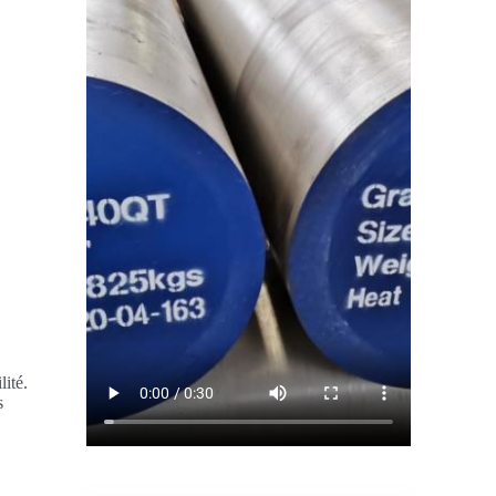
lité.
s