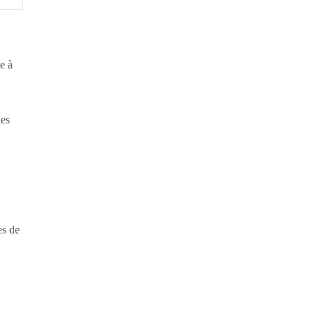
e à
les
es de