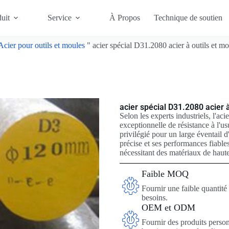
uit
Service
À Propos
Technique de soutien
Acier pour outils et moules
"
acier spécial D31.2080 acier à outils et mo
acier spécial D31.2080 acier à
Selon les experts industriels, l'a
exceptionnelle de résistance à l'usu
privilégié pour un large éventail
précise et ses performances fiable
nécessitant des matériaux de haut
Faible MOQ
Fournir une faible quanti
besoins.
OEM et ODM
Fournir des produits perso