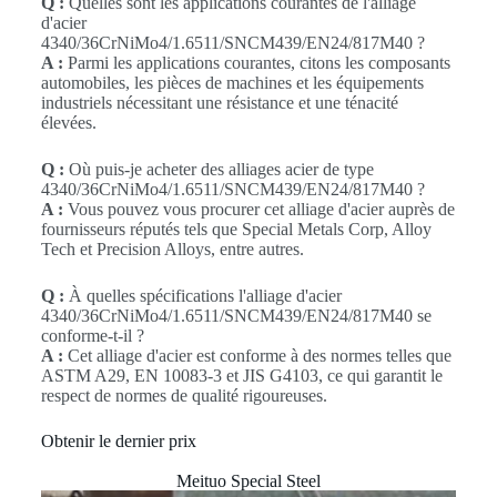
Q :
Quelles sont les applications courantes de l'alliage
d'acier
4340/36CrNiMo4/1.6511/SNCM439/EN24/817M40 ?
A :
Parmi les applications courantes, citons les composants
automobiles, les pièces de machines et les équipements
industriels nécessitant une résistance et une ténacité
élevées.
Q :
Où puis-je acheter des alliages acier de type
4340/36CrNiMo4/1.6511/SNCM439/EN24/817M40 ?
A :
Vous pouvez vous procurer cet alliage d'acier auprès de
fournisseurs réputés tels que Special Metals Corp, Alloy
Tech et Precision Alloys, entre autres.
Q :
À quelles spécifications l'alliage d'acier
4340/36CrNiMo4/1.6511/SNCM439/EN24/817M40 se
conforme-t-il ?
A :
Cet alliage d'acier est conforme à des normes telles que
ASTM A29, EN 10083-3 et JIS G4103, ce qui garantit le
respect de normes de qualité rigoureuses.
Obtenir le dernier prix
Meituo Special Steel