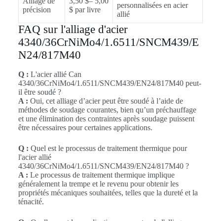
Alliage de
3,50 $– 5,00
personnalisées en acier
précision
$ par livre
allié
FAQ sur l'alliage d'acier
4340/36CrNiMo4/1.6511/SNCM439/E
N24/817M40
Q :
L'acier allié Can
4340/36CrNiMo4/1.6511/SNCM439/EN24/817M40 peut-
il être soudé ?
A :
Oui, cet alliage d’acier peut être soudé à l’aide de
méthodes de soudage courantes, bien qu’un préchauffage
et une élimination des contraintes après soudage puissent
être nécessaires pour certaines applications.
Q :
Quel est le processus de traitement thermique pour
l'acier allié
4340/36CrNiMo4/1.6511/SNCM439/EN24/817M40 ?
A :
Le processus de traitement thermique implique
généralement la trempe et le revenu pour obtenir les
propriétés mécaniques souhaitées, telles que la dureté et la
ténacité.