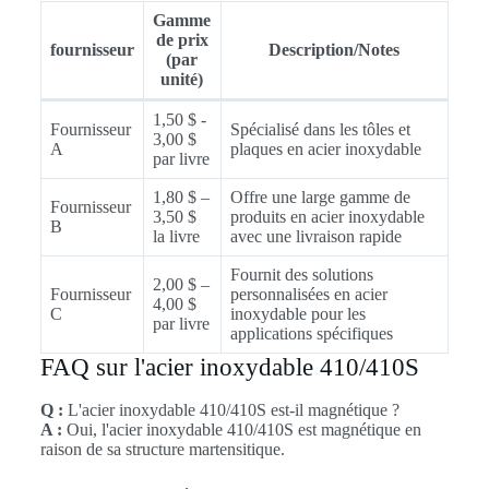
Gamme
de prix
fournisseur
Description/Notes
(par
unité)
1,50 $ -
Fournisseur
Spécialisé dans les tôles et
3,00 $
A
plaques en acier inoxydable
par livre
1,80 $ –
Offre une large gamme de
Fournisseur
3,50 $
produits en acier inoxydable
B
la livre
avec une livraison rapide
Fournit des solutions
2,00 $ –
Fournisseur
personnalisées en acier
4,00 $
C
inoxydable pour les
par livre
applications spécifiques
FAQ sur l'acier inoxydable 410/410S
Q :
L'acier inoxydable 410/410S est-il magnétique ?
A :
Oui, l'acier inoxydable 410/410S est magnétique en
raison de sa structure martensitique.