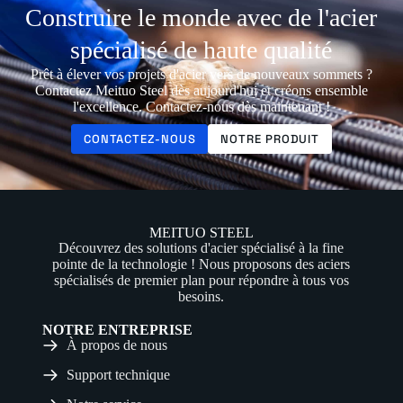
Construire le monde avec de l'acier
spécialisé de haute qualité
Prêt à élever vos projets d'acier vers de nouveaux sommets ?
Contactez Meituo Steel dès aujourd'hui et créons ensemble
l'excellence. Contactez-nous dès maintenant !
CONTACTEZ-NOUS
NOTRE PRODUIT
MEITUO STEEL
Découvrez des solutions d'acier spécialisé à la fine
pointe de la technologie ! Nous proposons des aciers
spécialisés de premier plan pour répondre à tous vos
besoins.
NOTRE ENTREPRISE
À propos de nous
Support technique