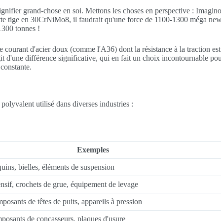
ignifier grand-chose en soi. Mettons les choses en perspective : Imagin
 cette tige en 30CrNiMo8, il faudrait qu'une force de 1100-1300 méga n
1300 tonnes !
 courant d'acier doux (comme l'A36) dont la résistance à la traction est
it d'une différence significative, qui en fait un choix incontournable pou
 constante.
lyvalent utilisé dans diverses industries :
Exemples
uins, bielles, éléments de suspension
nsif, crochets de grue, équipement de levage
posants de têtes de puits, appareils à pression
mposants de concasseurs, plaques d'usure