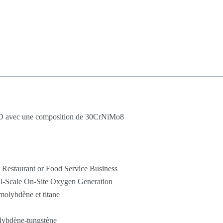
 3D avec une composition de 30CrNiMo8
 Restaurant or Food Service Business
l-Scale On-Site Oxygen Generation
 molybdène et titane
olybdène-tungstène