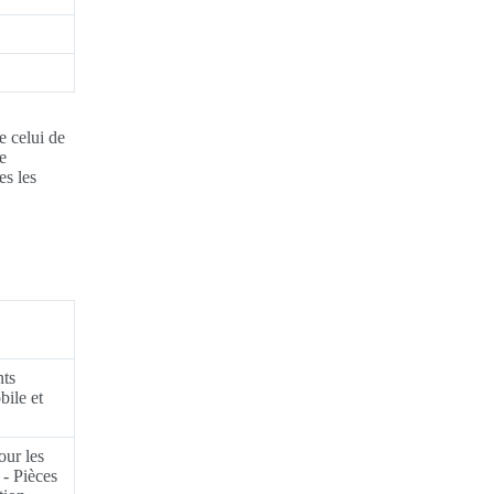
e celui de
e
es les
nts
bile et
our les
 - Pièces