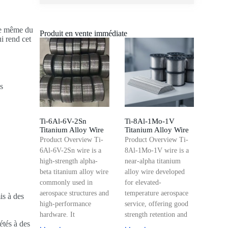
nce même du
Produit en vente immédiate
ui rend cet
s
Ti-6Al-6V-2Sn
Ti-8Al-1Mo-1V
Titanium Alloy Wire
Titanium Alloy Wire
Product Overview Ti-
Product Overview Ti-
6Al-6V-2Sn wire is a
8Al-1Mo-1V wire is a
high-strength alpha-
near-alpha titanium
beta titanium alloy wire
alloy wire developed
commonly used in
for elevated-
aerospace structures and
temperature aerospace
is à des
high-performance
service, offering good
hardware. It
strength retention and
étés à des