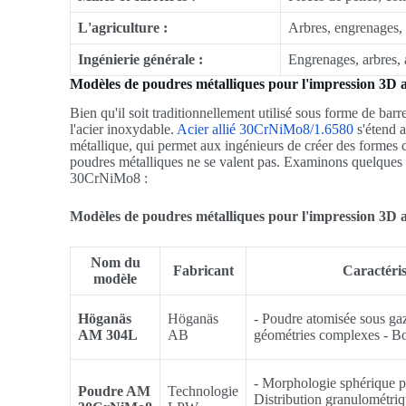
L'agriculture :
Arbres, engrenages,
Ingénierie générale :
Engrenages, arbres, 
Modèles de poudres métalliques pour l'impression 3D
Bien qu'il soit traditionnellement utilisé sous forme de barr
l'acier inoxydable.
Acier allié 30CrNiMo8/1.6580
s'étend a
métallique, qui permet aux ingénieurs de créer des formes
poudres métalliques ne se valent pas. Examinons quelques
30CrNiMo8 :
Modèles de poudres métalliques pour l'impression 3D
Nom du
Fabricant
Caractéris
modèle
Höganäs
Höganäs
- Poudre atomisée sous gaz
AM 304L
AB
géométries complexes - B
- Morphologie sphérique po
Poudre AM
Technologie
Distribution granulométriq