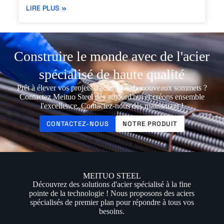
LIRE PLUS »
Construire le monde avec de l'acier
spécialisé de haute qualité
Prêt à élever vos projets d'acier vers de nouveaux sommets ?
Contactez Meituo Steel dès aujourd'hui et créons ensemble
l'excellence. Contactez-nous dès maintenant !
CONTACTEZ-NOUS
NOTRE PRODUIT
MEITUO STEEL
Découvrez des solutions d'acier spécialisé à la fine
pointe de la technologie ! Nous proposons des aciers
spécialisés de premier plan pour répondre à tous vos
besoins.