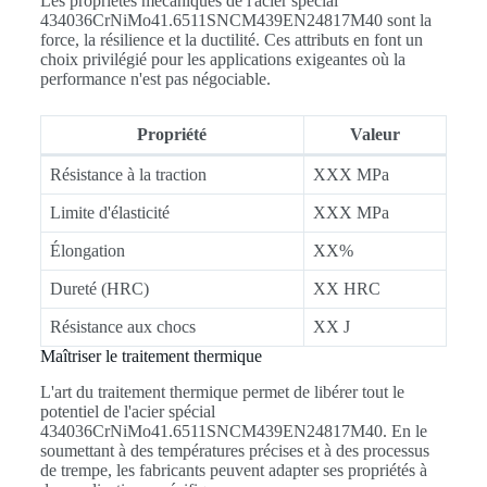
Les propriétés mécaniques de l'acier spécial
434036CrNiMo41.6511SNCM439EN24817M40 sont la
force, la résilience et la ductilité. Ces attributs en font un
choix privilégié pour les applications exigeantes où la
performance n'est pas négociable.
Propriété
Valeur
Résistance à la traction
XXX MPa
Limite d'élasticité
XXX MPa
Élongation
XX%
Dureté (HRC)
XX HRC
Résistance aux chocs
XX J
Maîtriser le traitement thermique
L'art du traitement thermique permet de libérer tout le
potentiel de l'acier spécial
434036CrNiMo41.6511SNCM439EN24817M40. En le
soumettant à des températures précises et à des processus
de trempe, les fabricants peuvent adapter ses propriétés à