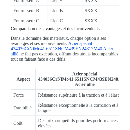
Fournisseur A
Lieu A
$XXX
Fournisseur B
Lieu B
$XXX
Fournisseur C
Lieu C
$XXX
Comparaison des avantages et des inconvénients
Dans le domaine des matériaux, chaque option a ses
avantages et ses inconvénients.
Acier spécial
434036CrNiMo41.6511SNCM439EN24817M40 Acier
allié
ne fait pas exception, offrant des atouts incomparables
tout en faisant face à des défis.
Acier spécial
Aspect
434036CrNiMo41.6511SNCM439EN24817M4
Acier allié
Force
Résistance supérieure à la traction et à l'élasticité
Résistance exceptionnelle à la corrosion et à la
Durabilité
fatigue
Des prix compétitifs pour des performances
Coût
élevées