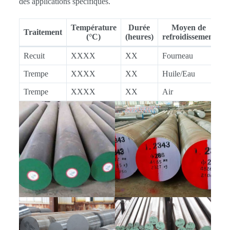
des applications spécifiques.
Température
Durée
Moyen de
Traitement
(°C)
(heures)
refroidissement
Recuit
XXXX
XX
Fourneau
Trempe
XXXX
XX
Huile/Eau
Trempe
XXXX
XX
Air