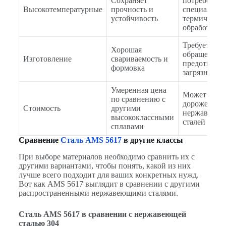
Сохраняет
потребовать
Высокотемпературные
прочность и
специальная
устойчивость
термическая
обработка
Требует осо
Хорошая
обращения 
Изготовление
свариваемость и
предотвращ
формовка
загрязнения
Умеренная цена
Может быть
по сравнению с
дороже осн
Стоимость
другими
нержавеющ
высококлассными
сталей
сплавами
Сравнение
Сталь AMS 5617
в другие классы
При выборе материалов необходимо сравнить их с
другими вариантами, чтобы понять, какой из них
лучше всего подходит для ваших конкретных нужд.
Вот как AMS 5617 выглядит в сравнении с другими
распространенными нержавеющими сталями.
Сталь AMS 5617 в сравнении с нержавеющей
сталью 304