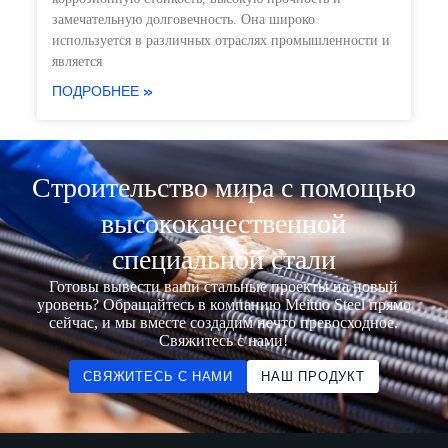
замечательную долговечность. Она широко
используется в различных отраслях промышленности и
является
ПОДРОБНЕЕ »
Строительство мира с помощью
высококачественной
специальной стали
Готовы вывести ваши стальные проекты на новый
уровень? Обращайтесь в компанию Meituo Steel прямо
сейчас, и мы вместе создадим нечто превосходное.
Свяжитесь с нами!
СВЯЖИТЕСЬ С НАМИ
НАШ ПРОДУКТ