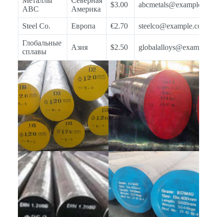
Металлы
Северная
$3.00
abcmetals@example.com
ABC
Америка
Steel Co.
Европа
€2.70
steelco@example.com
Глобальные
Азия
$2.50
globalalloys@example.c
сплавы