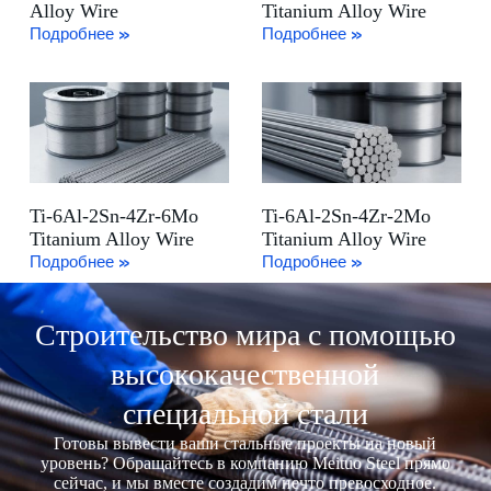
Alloy Wire
Titanium Alloy Wire
Подробнее »
Подробнее »
Ti-6Al-2Sn-4Zr-6Mo
Ti-6Al-2Sn-4Zr-2Mo
Titanium Alloy Wire
Titanium Alloy Wire
Подробнее »
Подробнее »
Строительство мира с помощью
высококачественной
специальной стали
Готовы вывести ваши стальные проекты на новый
уровень? Обращайтесь в компанию Meituo Steel прямо
сейчас, и мы вместе создадим нечто превосходное.