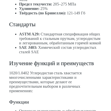
Предел текучести:
205–275 МПа
Удлинение:
25%
Твёрдость (по Бринеллю):
121-149 Гб
Стандарты
ASTM A29:
Стандартная спецификация общих
требований к стальным пруткам, углеродистым
и легированным, обработанным горячей ковкой
SAE J403:
Химический состав углеродистых
сталей SAE
Изучение функций и преимуществ
1020/1.0402 Углеродистая сталь хвастается
многочисленными характеристиками и
преимуществами, которые делают ее
предпочтительным выбором в различных
применениях:
Функции
Отличная свариваемость и обрабатываемость