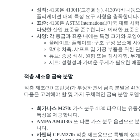
성적:
4130은 4130H(고경화성), 4130V(
플리케이션 내의 특정 요구 사항을 충족합니다.
표준:
4130은 ASTM International(미국 재료
다양한 산업 표준을 준수합니다. 이러한 표준은
사양:
각 등급과 표준 내에는 특정 크기와 모양이
플레이트: 플레이트: 구조 구성 요소에 
막대: 차축, 샤프트 및 가공 부품을 위한
튜브: 중공 섹션, 원형 또는 정사각형,
시트: 성형성과 가벼운 무게가 필요한 애
적층 제조용 금속 분말
적층 제조(3D 프린팅)가 부상하면서 금속 분말은 4
다음은 고려해야 할 몇 가지 구체적인 금속 분말 모델
회가나스 M270:
가스 분무 4130 파우더는 유
특성을 제공합니다.
AMPA AM4130:
또 다른 가스 분무 옵션으로 분
니다.
카펜터 CP-M270:
적층 제조용으로 특별히 설계