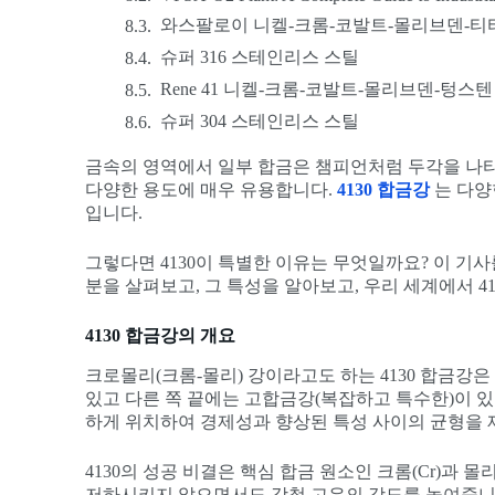
와스팔로이 니켈-크롬-코발트-몰리브덴-티
슈퍼 316 스테인리스 스틸
Rene 41 니켈-크롬-코발트-몰리브덴-텅스
슈퍼 304 스테인리스 스틸
금속의 영역에서 일부 합금은 챔피언처럼 두각을 나타
다양한 용도에 매우 유용합니다.
4130 합금강
는 다양
입니다.
그렇다면 4130이 특별한 이유는 무엇일까요? 이 기사
분을 살펴보고, 그 특성을 알아보고, 우리 세계에서 4
4130 합금강의 개요
크로몰리(크롬-몰리) 강이라고도 하는 4130 합금강
있고 다른 쪽 끝에는 고합금강(복잡하고 특수한)이 있
하게 위치하여 경제성과 향상된 특성 사이의 균형을 
4130의 성공 비결은 핵심 합금 원소인 크롬(Cr)과
저하시키지 않으면서도 강철 고유의 강도를 높여줍니