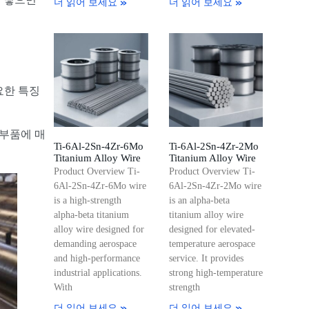
더 읽어 보세요 »
더 읽어 보세요 »
요한 특징
 부품에 매
Ti-6Al-2Sn-4Zr-6Mo
Ti-6Al-2Sn-4Zr-2Mo
Titanium Alloy Wire
Titanium Alloy Wire
Product Overview Ti-
Product Overview Ti-
6Al-2Sn-4Zr-6Mo wire
6Al-2Sn-4Zr-2Mo wire
is a high-strength
is an alpha-beta
alpha-beta titanium
titanium alloy wire
alloy wire designed for
designed for elevated-
demanding aerospace
temperature aerospace
and high-performance
service. It provides
industrial applications.
strong high-temperature
With
strength
더 읽어 보세요 »
더 읽어 보세요 »