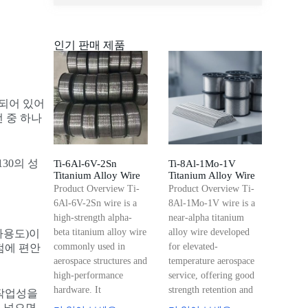
인기 판매 제품
합되어 있어
 중 하나
30의 성
Ti-6Al-6V-2Sn
Ti-8Al-1Mo-1V
Titanium Alloy Wire
Titanium Alloy Wire
Product Overview Ti-
Product Overview Ti-
6Al-6V-2Sn wire is a
8Al-1Mo-1V wire is a
high-strength alpha-
near-alpha titanium
beta titanium alloy wire
alloy wire developed
다용도)이
commonly used in
for elevated-
점에 편안
aerospace structures and
temperature aerospace
high-performance
service, offering good
hardware. It
strength retention and
 작업성을
 넣으면