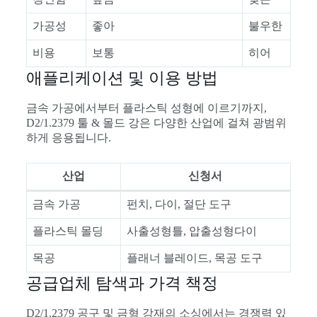
가공성
좋아
불우한
비용
보통
히어
애플리케이션 및 이용 방법
금속 가공에서부터 플라스틱 성형에 이르기까지,
D2/1.2379 툴 & 몰드 강은 다양한 산업에 걸쳐 광범위
하게 응용됩니다.
산업
신청서
금속 가공
펀치, 다이, 절단 도구
플라스틱 몰딩
사출성형틀, 압출성형다이
목공
플래너 블레이드, 목공 도구
공급업체 탐색과 가격 책정
D2/1.2379 공구 및 금형 강재의 소싱에서는 경쟁력 있