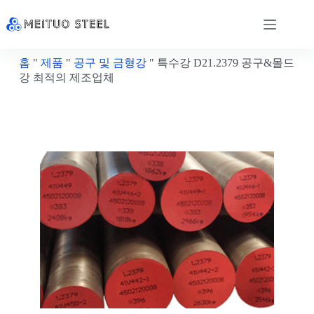
홈
"
제품
"
공구 및 금형강
"
특수강 D21.2379 공구&몰드
강 최적의 제조업체