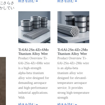
続きを読む »
続きを読む »
にさらさ
かしてい
Ti-6Al-2Sn-4Zr-6Mo
Ti-6Al-2Sn-4Zr-2Mo
Titanium Alloy Wire
Titanium Alloy Wire
Product Overview Ti-
Product Overview Ti-
6Al-2Sn-4Zr-6Mo wire
6Al-2Sn-4Zr-2Mo wire
is a high-strength
is an alpha-beta
alpha-beta titanium
titanium alloy wire
alloy wire designed for
designed for elevated-
demanding aerospace
temperature aerospace
and high-performance
service. It provides
industrial applications.
strong high-temperature
With
strength
続きを読む »
続きを読む »