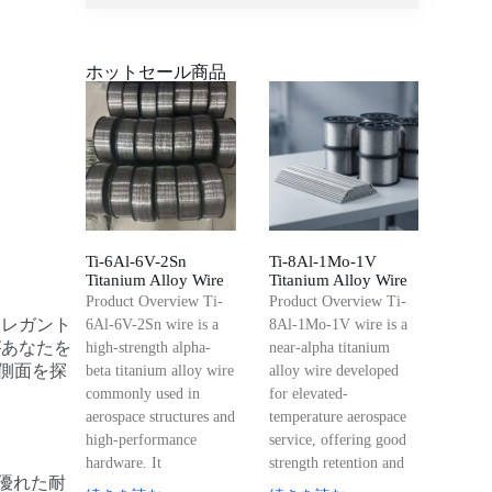
ホットセール商品
Ti-6Al-6V-2Sn
Ti-8Al-1Mo-1V
Titanium Alloy Wire
Titanium Alloy Wire
Product Overview Ti-
Product Overview Ti-
エレガント
6Al-6V-2Sn wire is a
8Al-1Mo-1V wire is a
あなたを
high-strength alpha-
near-alpha titanium
側面を探
beta titanium alloy wire
alloy wire developed
commonly used in
for elevated-
aerospace structures and
temperature aerospace
high-performance
service, offering good
hardware. It
strength retention and
、優れた耐