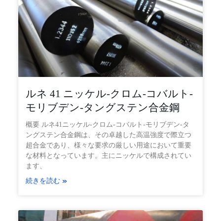
ルネ 41 ニッケル-クロム-コバルト-
モリブデン-タングステン合金鋼
概要 ルネ41ニッケル-クロム-コバルト-モリブデン-タ
ングステン合金鋼は、その卓越した高温強度で際立つ
超合金であり、様々な要求の厳しい用途において重要
な材料となっています。主にニッケルで構成されてい
ます、
続きを読む »