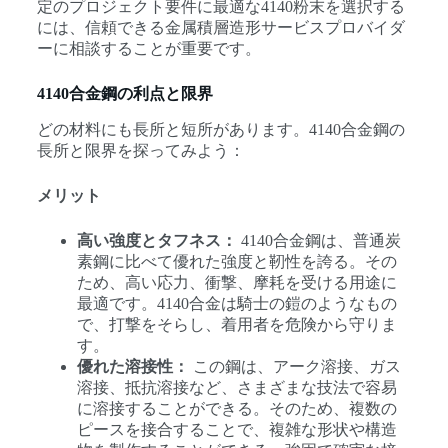
定のプロジェクト要件に最適な4140粉末を選択する
には、信頼できる金属積層造形サービスプロバイダ
ーに相談することが重要です。
4140合金鋼の利点と限界
どの材料にも長所と短所があります。4140合金鋼の
長所と限界を探ってみよう：
メリット
高い強度とタフネス：
4140合金鋼は、普通炭
素鋼に比べて優れた強度と靭性を誇る。その
ため、高い応力、衝撃、摩耗を受ける用途に
最適です。4140合金は騎士の鎧のようなもの
で、打撃をそらし、着用者を危険から守りま
す。
優れた溶接性：
この鋼は、アーク溶接、ガス
溶接、抵抗溶接など、さまざまな技法で容易
に溶接することができる。そのため、複数の
ピースを接合することで、複雑な形状や構造