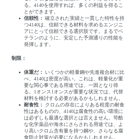
る。4140を使用すれば、多くの利益を得るこ
とができます。
信頼性：
確立された実績と一貫した特性を持
つ4140は、信頼できる材料を求めるエンジニ
アにとって信頼できる選択肢です。まるでベ
テランのように、安定した予測通りの性能を
発揮します。
制限：
体重だ：
いくつかの軽量鋼や先進複合材に比
べ、4140は密度が高い。これは、軽量化が重
要な関心事である用途では、一因となり得
る。1オンス1オンスが重要な状況では、代替
材料を検討する必要があるかもしれません。
耐食性：
クロムの存在によりある程度の耐食
性はあるものの、4140は腐食性の高い環境に
は必ずしも最適な選択とは言えません。苛酷
な化学薬品や海水にさらされる用途では、よ
り高いクロム含有量を持つ鋼や、さらなる腐
食防止対策が必要になるかもしれません。