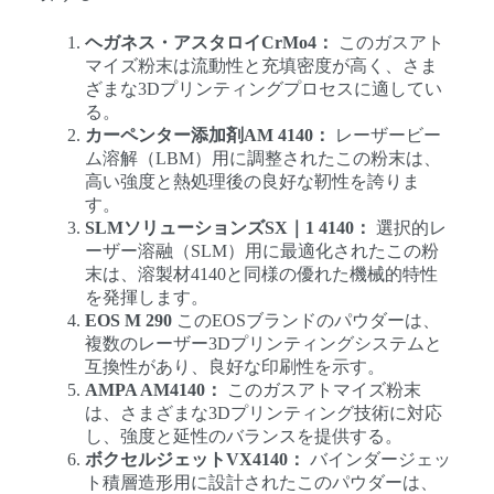
ヘガネス・アスタロイCrMo4：
このガスアト
マイズ粉末は流動性と充填密度が高く、さま
ざまな3Dプリンティングプロセスに適してい
る。
カーペンター添加剤AM 4140：
レーザービー
ム溶解（LBM）用に調整されたこの粉末は、
高い強度と熱処理後の良好な靭性を誇りま
す。
SLMソリューションズSX｜1 4140：
選択的レ
ーザー溶融（SLM）用に最適化されたこの粉
末は、溶製材4140と同様の優れた機械的特性
を発揮します。
EOS M 290
このEOSブランドのパウダーは、
複数のレーザー3Dプリンティングシステムと
互換性があり、良好な印刷性を示す。
AMPA AM4140：
このガスアトマイズ粉末
は、さまざまな3Dプリンティング技術に対応
し、強度と延性のバランスを提供する。
ボクセルジェットVX4140：
バインダージェッ
ト積層造形用に設計されたこのパウダーは、