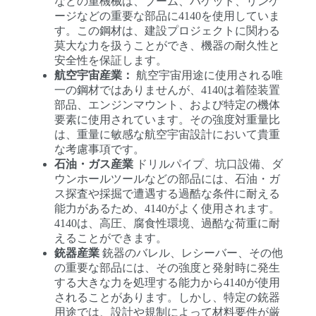
などの重機械は、ブーム、バケット、リンケ
ージなどの重要な部品に4140を使用していま
す。この鋼材は、建設プロジェクトに関わる
莫大な力を扱うことができ、機器の耐久性と
安全性を保証します。
航空宇宙産業：
航空宇宙用途に使用される唯
一の鋼材ではありませんが、4140は着陸装置
部品、エンジンマウント、および特定の機体
要素に使用されています。その強度対重量比
は、重量に敏感な航空宇宙設計において貴重
な考慮事項です。
石油・ガス産業
ドリルパイプ、坑口設備、ダ
ウンホールツールなどの部品には、石油・ガ
ス探査や採掘で遭遇する過酷な条件に耐える
能力があるため、4140がよく使用されます。
4140は、高圧、腐食性環境、過酷な荷重に耐
えることができます。
銃器産業
銃器のバレル、レシーバー、その他
の重要な部品には、その強度と発射時に発生
する大きな力を処理する能力から4140が使用
されることがあります。しかし、特定の銃器
用途では、設計や規制によって材料要件が厳