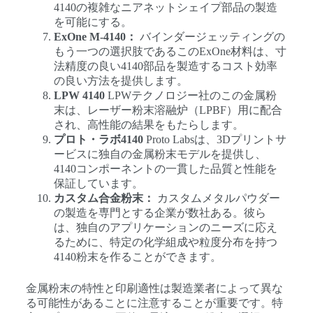
4140の複雑なニアネットシェイプ部品の製造
を可能にする。
ExOne M-4140：
バインダージェッティングの
もう一つの選択肢であるこのExOne材料は、寸
法精度の良い4140部品を製造するコスト効率
の良い方法を提供します。
LPW 4140
LPWテクノロジー社のこの金属粉
末は、レーザー粉末溶融炉（LPBF）用に配合
され、高性能の結果をもたらします。
プロト・ラボ4140
Proto Labsは、3Dプリントサ
ービスに独自の金属粉末モデルを提供し、
4140コンポーネントの一貫した品質と性能を
保証しています。
カスタム合金粉末：
カスタムメタルパウダー
の製造を専門とする企業が数社ある。彼ら
は、独自のアプリケーションのニーズに応え
るために、特定の化学組成や粒度分布を持つ
4140粉末を作ることができます。
金属粉末の特性と印刷適性は製造業者によって異な
る可能性があることに注意することが重要です。特