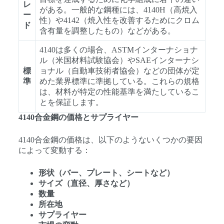
レ
がある。一般的な鋼種には、4140H（高焼入
ー
性）や4142（焼入性を改善するためにクロム
ド
含有量を調整したもの）などがある。
4140は多くの場合、ASTMインターナショナ
ル（米国材料試験協会）やSAEインターナシ
標
ョナル（自動車技術者協会）などの団体が定
準
めた業界標準に準拠している。これらの規格
は、材料が特定の性能基準を満たしているこ
とを保証します。
4140合金鋼の価格とサプライヤー
4140合金鋼の価格は、以下のようないくつかの要因
によって変動する：
形状（バー、プレート、シートなど）
サイズ（直径、厚さなど）
数量
所在地
サプライヤー