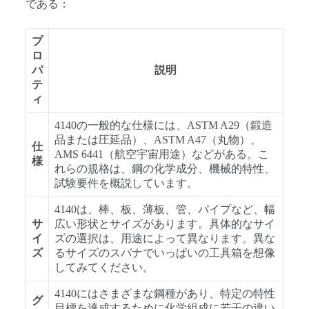
である：
プ
ロ
パ
説明
テ
ィ
4140の一般的な仕様には、ASTM A29（鍛造
品または圧延品）、ASTM A47（丸物）、
仕
AMS 6441（航空宇宙用途）などがある。こ
様
れらの規格は、鋼の化学成分、機械的特性、
試験要件を概説しています。
4140は、棒、板、薄板、管、パイプなど、幅
サ
広い形状とサイズがあります。具体的なサイ
イ
ズの選択は、用途によって異なります。異な
ズ
るサイズのスパナでいっぱいの工具箱を想像
してみてください。
4140にはさまざまな鋼種があり、特定の特性
グ
目標を達成するために化学組成に若干の違い