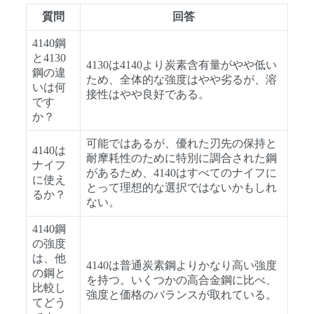
質問
回答
4140鋼
と4130
4130は4140より炭素含有量がやや低い
鋼の違
ため、全体的な強度はやや劣るが、溶
いは何
接性はやや良好である。
です
か？
可能ではあるが、優れた刃先の保持と
4140は
耐摩耗性のために特別に調合された鋼
ナイフ
があるため、4140はすべてのナイフに
に使え
とって理想的な選択ではないかもしれ
るか？
ない。
4140鋼
の強度
は、他
4140は普通炭素鋼よりかなり高い強度
の鋼と
を持つ。いくつかの高合金鋼に比べ、
比較し
強度と価格のバランスが取れている。
てどう