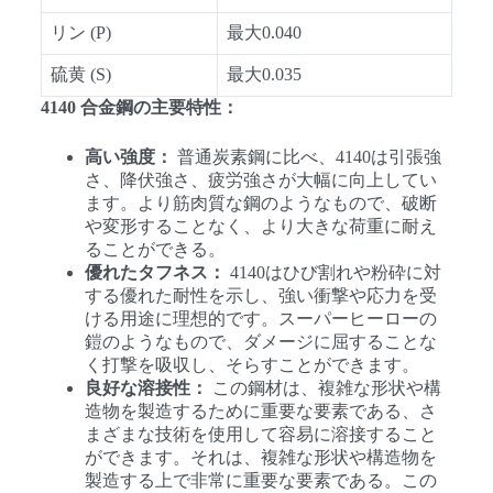
リン (P)
最大0.040
硫黄 (S)
最大0.035
4140 合金鋼の主要特性：
高い強度：
普通炭素鋼に比べ、4140は引張強
さ、降伏強さ、疲労強さが大幅に向上してい
ます。より筋肉質な鋼のようなもので、破断
や変形することなく、より大きな荷重に耐え
ることができる。
優れたタフネス：
4140はひび割れや粉砕に対
する優れた耐性を示し、強い衝撃や応力を受
ける用途に理想的です。スーパーヒーローの
鎧のようなもので、ダメージに屈することな
く打撃を吸収し、そらすことができます。
良好な溶接性：
この鋼材は、複雑な形状や構
造物を製造するために重要な要素である、さ
まざまな技術を使用して容易に溶接すること
ができます。それは、複雑な形状や構造物を
製造する上で非常に重要な要素である。この