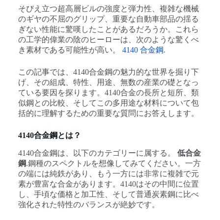
そびえ立つ超高層ビルの強度と弾力性、複雑な機械
のギヤの不屈のグリップ、重要な自動車部品の揺る
ぎない性能に驚嘆したことがあるだろうか。これら
の工学的偉業の陰のヒーローは、次のような驚くべ
き素材である可能性が高い。
4140 合金鋼
.
この記事では、4140合金鋼の魅力的な世界を掘り下
げ、その組成、特性、用途、無数の産業の礎となっ
ている要因を探ります。4140合金の長所と短所、類
似鋼との比較、そしてこの多用途な材料について包
括的に理解するための重要な質問にお答えします。
4140合金鋼とは？
4140合金鋼は、以下のカテゴリーに属する。
低合金
鋼
.鋼種のスペクトルを想像してみてください。一方
の端には純鉄があり、もう一方には非常に複雑で元
素が豊富な合金があります。4140はその中間に位置
し、手頃な価格と加工性、そして普通炭素鋼に比べ
強化された特性のバランスが絶妙です。