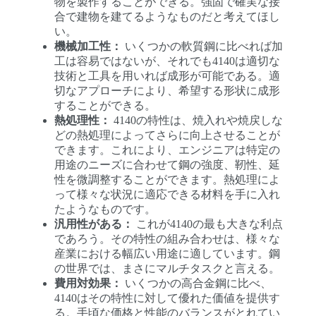
物を製作することができる。強固で確実な接
合で建物を建てるようなものだと考えてほし
い。
機械加工性：
いくつかの軟質鋼に比べれば加
工は容易ではないが、それでも4140は適切な
技術と工具を用いれば成形が可能である。適
切なアプローチにより、希望する形状に成形
することができる。
熱処理性：
4140の特性は、焼入れや焼戻しな
どの熱処理によってさらに向上させることが
できます。これにより、エンジニアは特定の
用途のニーズに合わせて鋼の強度、靭性、延
性を微調整することができます。熱処理によ
って様々な状況に適応できる材料を手に入れ
たようなものです。
汎用性がある：
これが4140の最も大きな利点
であろう。その特性の組み合わせは、様々な
産業における幅広い用途に適しています。鋼
の世界では、まさにマルチタスクと言える。
費用対効果：
いくつかの高合金鋼に比べ、
4140はその特性に対して優れた価値を提供す
る。手頃な価格と性能のバランスがとれてい