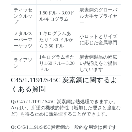
ティッセ
炭素鋼のグローバ
1.50ドル～3.00ド
ンクルッ
ル大手サプライヤ
ル/キログラム
プ
ー
メタルス
1 キログラムあ
小ロットとサイズ
ーパーマ
たり 1.80 ドルか
に応じた金属専門
ーケッツ
ら 3.50 ドル
1キログラム当た
炭素鋼製品の幅広
ライアソ
り1.60ドル～3.20
い品揃えをご提供
ン
ドル
しています
C45/1.1191/S45C 炭素鋼に関するよ
くある質問
Q:
C45 / 1.1191 / S45C 炭素鋼は熱処理できますか。
A:
はい、所望の機械的特性（増加した硬さと強度な
ど）を得るために熱処理することができます。
Q:
C45/1.1191/S45C炭素鋼の一般的な用途は何です