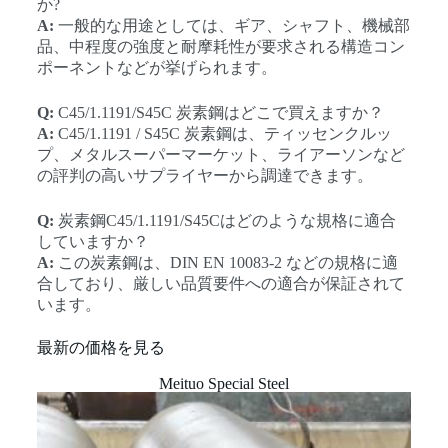
か?
A:
一般的な用途としては、ギア、シャフト、機械部
品、中程度の強度と耐摩耗性が要求される構造コン
ポーネントなどが挙げられます。
Q:
C45/1.1191/S45C 炭素鋼はどこで買えますか？
A:
C45/1.1191 / S45C 炭素鋼は、ティッセンクルッ
プ、メタルスーパーマーケット、ライアーソンなど
の評判の高いサプライヤーから調達できます。
Q:
炭素鋼C45/1.1191/S45Cはどのような規格に適合
していますか？
A:
この炭素鋼は、DIN EN 10083-2 などの規格に適
合しており、厳しい品質要件への適合が保証されて
います。
最新の価格を見る
Meituo Special Steel