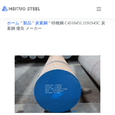
ホーム
"
製品
"
炭素鋼
"
特種鋼 C4510451.1191S45C 炭
素鋼 優良 メーカー