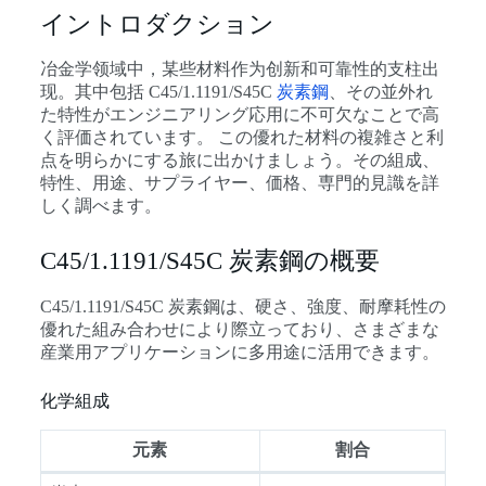
イントロダクション
冶金学领域中，某些材料作为创新和可靠性的支柱出
现。其中包括 C45/1.1191/S45C
炭素鋼
、その並外れ
た特性がエンジニアリング応用に不可欠なことで高
く評価されています。 この優れた材料の複雑さと利
点を明らかにする旅に出かけましょう。その組成、
特性、用途、サプライヤー、価格、専門的見識を詳
しく調べます。
C45/1.1191/S45C 炭素鋼の概要
C45/1.1191/S45C 炭素鋼は、硬さ、強度、耐摩耗性の
優れた組み合わせにより際立っており、さまざまな
産業用アプリケーションに多用途に活用できます。
化学組成
元素
割合