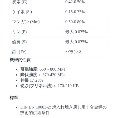
炭素 (C)
0.42-0.50%
ケイ素 (Si)
0.15-0.35%
マンガン (Mm)
0.50-0.80%
リン (P)
最大 0.035%
硫黄 (S)
最大 0.035%
鉄（Fe）
バランス
機械的性質
引張強度:
650～800 MPa
降伏強度：
370-430 MPa
伸長
17-25%
硬さ(ブリネル法)：
170-210 HB
標準
DIN EN 10083-2: 焼入れ焼き戻し用非合金鋼の
技術的供給条件