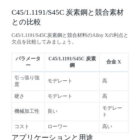
C45/1.1191/S45C 炭素鋼と競合素材
との比較
C45/1.1191/S45C炭素鋼と競合材料のAlloy Xの利点と
欠点を比較してみましょう。
パラメータ
C45/1.1191/S45C 炭素
合金 X
ー
鋼
引っ張り強
モデレート
高
度
硬さ
モデレート
高
モデレー
機械加工性
良い
ト
コスト
ローワー
高い
アプリケーションと用途