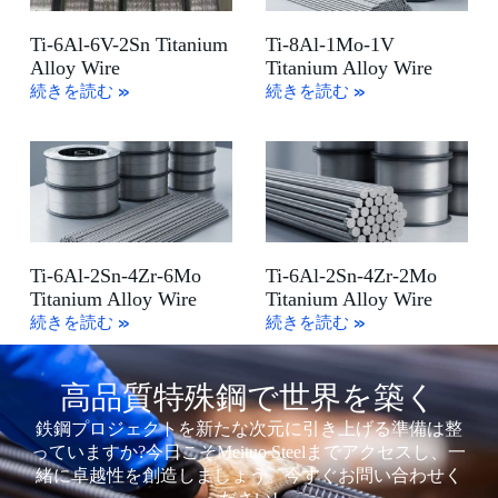
Ti-6Al-6V-2Sn Titanium
Ti-8Al-1Mo-1V
Alloy Wire
Titanium Alloy Wire
続きを読む »
続きを読む »
Ti-6Al-2Sn-4Zr-6Mo
Ti-6Al-2Sn-4Zr-2Mo
Titanium Alloy Wire
Titanium Alloy Wire
続きを読む »
続きを読む »
高品質特殊鋼で世界を築く
鉄鋼プロジェクトを新たな次元に引き上げる準備は整
っていますか?今日こそMeituo Steelまでアクセスし、一
緒に卓越性を創造しましょう。今すぐお問い合わせく