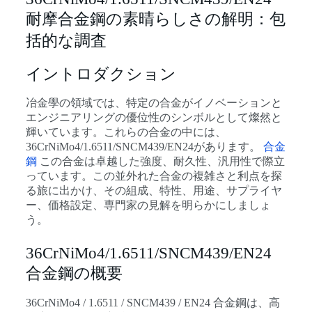
耐摩合金鋼の素晴らしさの解明：包
括的な調査
イントロダクション
冶金學の領域では、特定の合金がイノベーションと
エンジニアリングの優位性のシンボルとして燦然と
輝いています。これらの合金の中には、
36CrNiMo4/1.6511/SNCM439/EN24があります。
合金
鋼
この合金は卓越した強度、耐久性、汎用性で際立
っています。この並外れた合金の複雑さと利点を探
る旅に出かけ、その組成、特性、用途、サプライヤ
ー、価格設定、専門家の見解を明らかにしましょ
う。
36CrNiMo4/1.6511/SNCM439/EN24
合金鋼の概要
36CrNiMo4 / 1.6511 / SNCM439 / EN24 合金鋼は、高