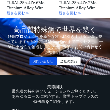
Ti-6Al-2Sn-4Zr-6Mo
Ti-6Al-2Sn-4Zr-2Mo
Titanium Alloy Wire
Titanium Alloy Wire
続きを読む »
続きを読む »
高品質特殊鋼で世界を築く
鉄鋼プロジェクトを新たな次元に引き上げる準備は整
っていますか?今日こそMeituo Steelまでアクセスし、一
緒に卓越性を創造しましょう。今すぐお問い合わせく
ださい!
お問い合わせ
当社の製品
美徳鋼鉄
最先端の特殊鋼ソリューションをご覧ください。
あらゆるニーズに対応する、業界トップクラスの
特殊鋼をご紹介します。