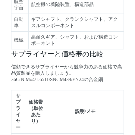
航空
航空機の着陸装置、構造部品
宇宙
自動
ギアシャフト、クランクシャフト、アク
車
スルコンポーネント
高耐久ギア、シャフト、および構造コン
機械
ポーネント
サプライヤーと価格帯の比較
信頼できるサプライヤーから競争力のある価格で高
品質製品を購入しましょう。
36CrNiMo4/1.6511/SNCM439/EN24の合金鋼
サ
プ
価格帯
ラ
（単位
説明/メモ
イ
あた
ヤ
り）
ー