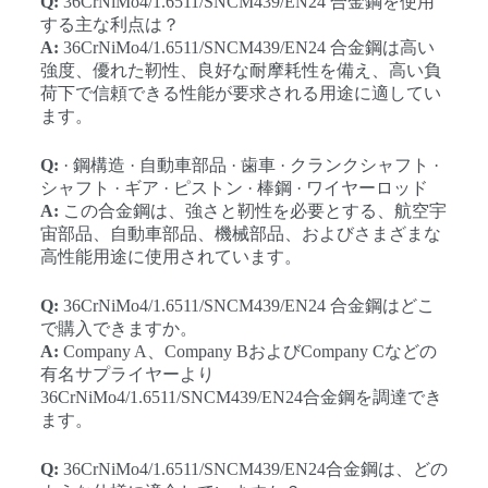
Q:
36CrNiMo4/1.6511/SNCM439/EN24 合金鋼を使用
する主な利点は？
A:
36CrNiMo4/1.6511/SNCM439/EN24 合金鋼は高い
強度、優れた靭性、良好な耐摩耗性を備え、高い負
荷下で信頼できる性能が要求される用途に適してい
ます。
Q:
· 鋼構造 · 自動車部品 · 歯車 · クランクシャフト ·
シャフト · ギア · ピストン · 棒鋼 · ワイヤーロッド
A:
この合金鋼は、強さと靭性を必要とする、航空宇
宙部品、自動車部品、機械部品、およびさまざまな
高性能用途に使用されています。
Q:
36CrNiMo4/1.6511/SNCM439/EN24 合金鋼はどこ
で購入できますか。
A:
Company A、Company BおよびCompany Cなどの
有名サプライヤーより
36CrNiMo4/1.6511/SNCM439/EN24合金鋼を調達でき
ます。
Q:
36CrNiMo4/1.6511/SNCM439/EN24合金鋼は、どの