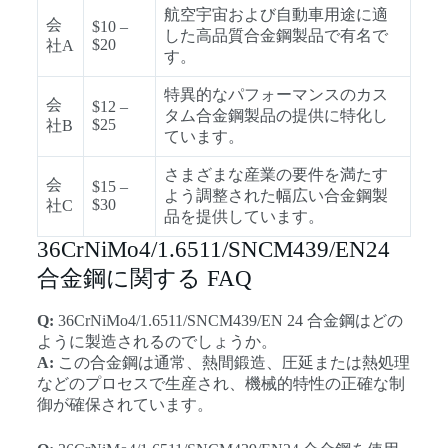
航空宇宙および自動車用途に適
会
$10 –
した高品質合金鋼製品で有名で
$20
社A
す。
特異的なパフォーマンスのカス
会
$12 –
タム合金鋼製品の提供に特化し
$25
社B
ています。
さまざまな産業の要件を満たす
会
$15 –
よう調整された幅広い合金鋼製
$30
社C
品を提供しています。
36CrNiMo4/1.6511/SNCM439/EN24
合金鋼に関する FAQ
Q:
36CrNiMo4/1.6511/SNCM439/EN 24 合金鋼はどの
ように製造されるのでしょうか。
A:
この合金鋼は通常、熱間鍛造、圧延または熱処理
などのプロセスで生産され、機械的特性の正確な制
御が確保されています。