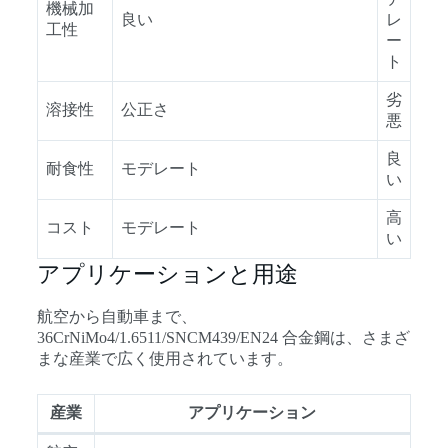
機械加
良い
レ
工性
ー
ト
劣
溶接性
公正さ
悪
良
耐食性
モデレート
い
高
コスト
モデレート
い
アプリケーションと用途
航空から自動車まで、
36CrNiMo4/1.6511/SNCM439/EN24 合金鋼は、さまざ
まな産業で広く使用されています。
産業
アプリケーション