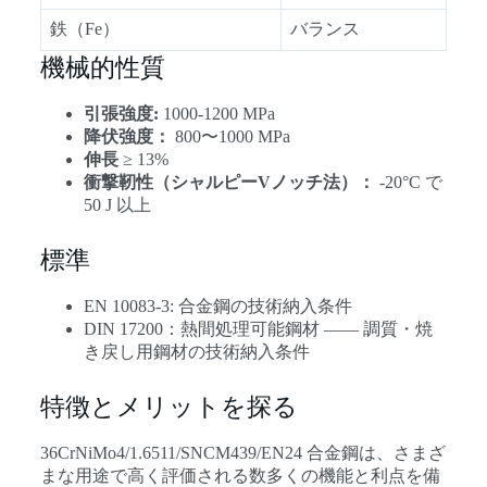
鉄（Fe）
バランス
機械的性質
引張強度:
1000-1200 MPa
降伏強度：
800〜1000 MPa
伸長
≥ 13%
衝撃靭性（シャルピーVノッチ法）：
-20°C で
50 J 以上
標準
EN 10083-3: 合金鋼の技術納入条件
DIN 17200：熱間処理可能鋼材 ―― 調質・焼
き戻し用鋼材の技術納入条件
特徴とメリットを探る
36CrNiMo4/1.6511/SNCM439/EN24 合金鋼は、さまざ
まな用途で高く評価される数多くの機能と利点を備