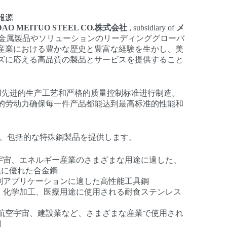
報源
O MEITUO STEEL CO.株式会社
, subsidiary of
メ
金属製品やソリューションのリーディンググローバ
産業における豊かな歴史と豊富な経験を生かし、美
ズに応える高品質の製品とサービスを提供すること
用先进的生产工艺和严格的质量控制标准进行制造。
的劳动力确保每一件产品都能达到最高标准的性能和
、包括的な特殊鋼製品を提供します。
宇宙、エネルギー産業のさまざまな用途に適した、
性に優れた合金鋼
削アプリケーションに適した高性能工具鋼
、化学加工、医療用途に使用される耐食ステンレス
航空宇宙、建設業など、さまざまな産業で使用され
鋼