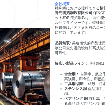
会社概要
特殊鋼における信頼できる情
青島明拓鋼鉄有限公司 QINGDA
ット3DP
美拓鋼鉄は、高性能
ルサプライヤーです。特殊鋼
拓鋼鉄はお客さま固有のニー
に尽力しています。
品質無双:
美途钢铁的产品使
该公司最先进的设施和高技能
可靠性。
幅広い製品ライン：
美都鋼は
合金鋼：
自動車、航空
高強度、耐食性、耐熱
工具鋼
切断、成形、切
ステンレス鋼
食品加工
鋼。
ベアリング 鋼
自動車、
る高品質ベアリング用